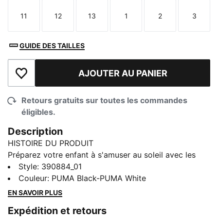
11
12
13
1
2
3
Taille
Taille
Taille
Taille
Taille
Taille
GUIDE DES TAILLES
AJOUTER AU PANIER
Ajouter à la liste de souhaits
Retours gratuits sur toutes les commandes
éligibles.
Description
HISTOIRE DU PRODUIT
Préparez votre enfant à s'amuser au soleil avec les
claquettes Cool Cat 2.0. Elles sont dotées d'une
Style
:
390884_01
semelle intérieure souple et rembourrée et d'une bride
Couleur
:
PUMA Black-PUMA White
rembourrée, assurant un confort optimal aux petits
EN SAVOIR PLUS
pieds.
Expédition et retours
DÉTAILS