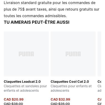
Livraison standard gratuite pour les commandes de
Tige en cuir synthétique
Semelle intermédiaire en IMEVA
plus de 75$ avant taxes, ainsi que retours gratuits sur
Semelle extérieure en IMEVA
toutes les commandes admissibles.
Logo PUMA n° 1 sur la bride
TU AIMERAIS PEUT-ÊTRE AUSSI
PUMA Kids : Recommandé pour les enfants de 4 à
8 ans
Claquettes Leadcat 2.0
Claquettes Cool Cat 2.0
Cool
Claquettes et sandales pour
Claquettes pour enfants et
Claq
enfants et adolescents
adolescents
adol
CAD $20.99
CAD $32.99
CAD 
CAD $38.00
CAD $35.00
CAD