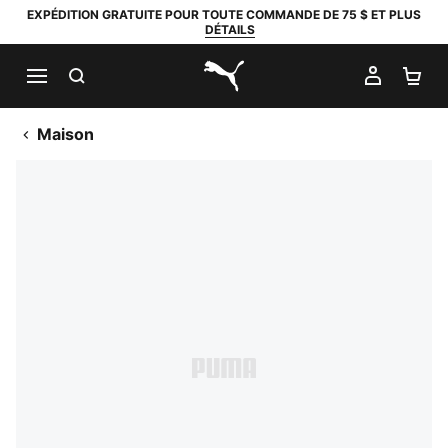
EXPÉDITION GRATUITE POUR TOUTE COMMANDE DE 75 $ ET PLUS
DÉTAILS
RECHERCHER
MON C
PA
PUMA.com
Maison