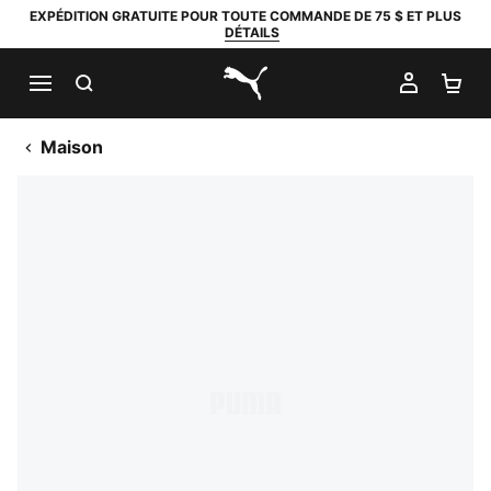
EXPÉDITION GRATUITE POUR TOUTE COMMANDE DE 75 $ ET PLUS
DÉTAILS
RECHERCHER
MON C
PA
PUMA.com
Maison