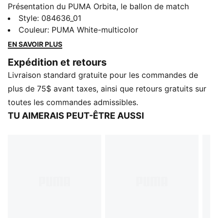
Présentation du PUMA Orbita, le ballon de match
officiel utilisé dans les ligues professionnelles de haut
Style
:
084636_01
niveau. Conçu pour des performances d'élite, il offre
Couleur
:
PUMA White-multicolor
un toucher, un vol et une précision supérieurs pour
EN SAVOIR PLUS
élever chaque jeu.
Expédition et retours
DÉTAILS
Livraison standard gratuite pour les commandes de
Ballon cousu à la machine pour offrir une forme
parfaitement ronde
plus de 75$ avant taxes, ainsi que retours gratuits sur
32 panneaux à surface égale pour assurer une grande
toutes les commandes admissibles.
rétention de forme
TU AIMERAIS PEUT-ÊTRE AUSSI
Surface extérieure en TPU et couche de mousse en
dessous pour un toucher souple
Format mini-ballon de soccer
Détails de marque PUMA et LaLiga