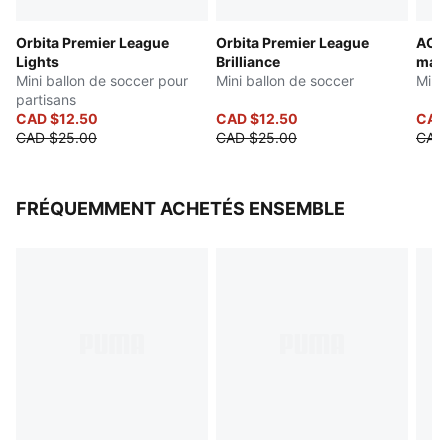
Orbita Premier League
Orbita Premier League
AC M
Lights
Brilliance
mat
Mini ballon de soccer pour
Mini ballon de soccer
Mini
partisans
CAD $12.50
CAD $12.50
CAD
CAD $25.00
CAD $25.00
CAD
FRÉQUEMMENT ACHETÉS ENSEMBLE