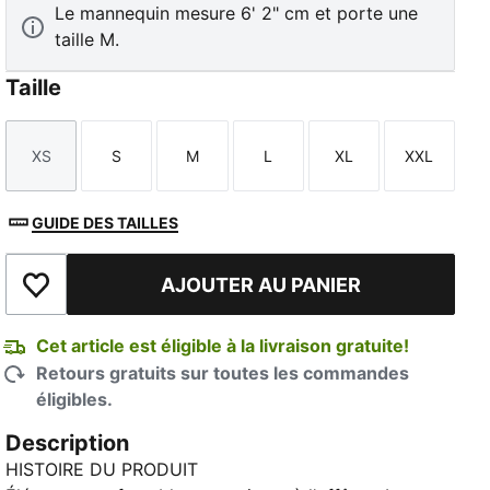
Le mannequin mesure 6' 2" cm et porte une
taille M.
Taille
XS
S
M
L
XL
XXL
Taille
Taille
Taille
Taille
Taille
Taille
GUIDE DES TAILLES
AJOUTER AU PANIER
Ajouter à la liste de souhaits
Cet article est éligible à la livraison gratuite!
Retours gratuits sur toutes les commandes
éligibles.
Description
HISTOIRE DU PRODUIT