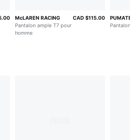
5.00
McLAREN RACING
CAD $115.00
PUMATECH
Pantalon ample T7 pour
Pantalon ca
homme