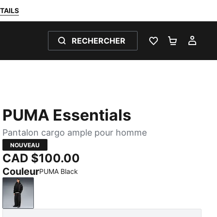
TAILS
RECHERCHER
LISTE DE SOUH
PANIER 0
MON
PUMA Essentials
Pantalon cargo ample pour homme
NOUVEAU
CAD $100.00
Couleur
PUMA Black
PUMA Black