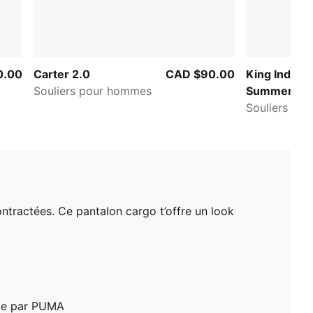
0.00
Carter 2.0
CAD $90.00
King Indoor
Souliers pour hommes
Summer Foo
Souliers po
ontractées. Ce pantalon cargo t’offre un look
vie par PUMA