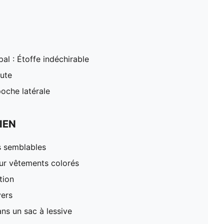
al : Étoffe indéchirable
aute
oche latérale
IEN
s semblables
our vêtements colorés
tion
vers
ns un sac à lessive