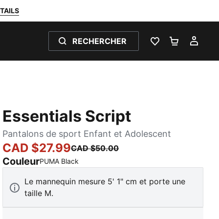
TAILS
RECHERCHER
LISTE DE SOUH
PANIER 0
MON
Essentials Script
Pantalons de sport Enfant et Adolescent
CAD $27.99
CAD $50.00
Couleur
:
En rupture de stock
PUMA Black
Le mannequin mesure 5' 1" cm et porte une
taille M.