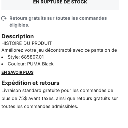
EN RUPTURE DE STOCK
Retours gratuits sur toutes les commandes
éligibles.
Description
HISTOIRE DU PRODUIT
Améliorez votre jeu décontracté avec ce pantalon de
sport PUMA. Doté d’une broderie graphique élégante,
Style
:
685807_01
d’une taille côtelée avec cordons de serrage internes
Couleur
:
PUMA Black
pour permettre un ajustement parfait et de poignets
EN SAVOIR PLUS
côtelés pour un look soigné. Style sans effort et
Expédition et retours
facilité ultime dans une seule pièce.
Livraison standard gratuite pour les commandes de
CARACTÉRISTIQUES ET AVANTAGES
Contenu recyclé : fabriqué avec au moins 20 % de
plus de 75$ avant taxes, ainsi que retours gratuits sur
coton recyclé, il s’agit d’un pas vers un avenir meilleur
toutes les commandes admissibles.
DÉTAILS
Coupe standard
Tissu bouclette