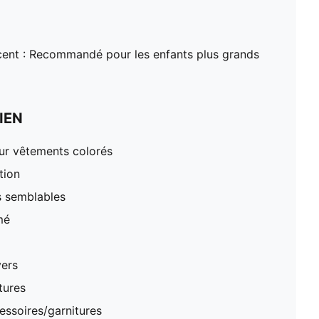
ent : Recommandé pour les enfants plus grands
IEN
our vêtements colorés
tion
s semblables
mé
vers
tures
essoires/garnitures