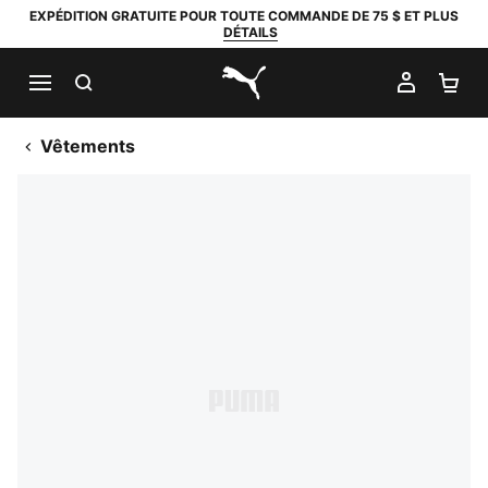
EXPÉDITION GRATUITE POUR TOUTE COMMANDE DE 75 $ ET PLUS
DÉTAILS
RECHERCHER
MON C
PA
PUMA.com
Vêtements