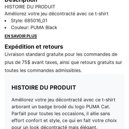
HISTOIRE DU PRODUIT
Améliorez votre jeu décontracté avec ce t-shirt
arborant un badge brodé du logo PUMA Cat. Parfait
Style
:
685016_01
pour toutes les occasions, il allie sans effort confort
Couleur
:
PUMA Black
et style, ce qui en fait votre choix pour un look
EN SAVOIR PLUS
décontracté mais élégant.
Expédition et retours
CARACTÉRISTIQUES ET AVANTAGES
Livraison standard gratuite pour les commandes de
Contenu recyclé : fabriqué avec au moins 20 % de
coton recyclé, il s’agit d’un pas vers un avenir meilleur
plus de 75$ avant taxes, ainsi que retours gratuits sur
DÉTAILS
toutes les commandes admissibles.
Coupe standard
Tissu jersey simple
HISTOIRE DU PRODUIT
Longueur standard
Col rond
Améliorez votre jeu décontracté avec ce t-shirt
Manches courtes
arborant un badge brodé du logo PUMA Cat.
Manches courtes
Parfait pour toutes les occasions, il allie sans
Détails de marque PUMA
effort confort et style, ce qui en fait votre choix
pour un look décontracté mais élégant.