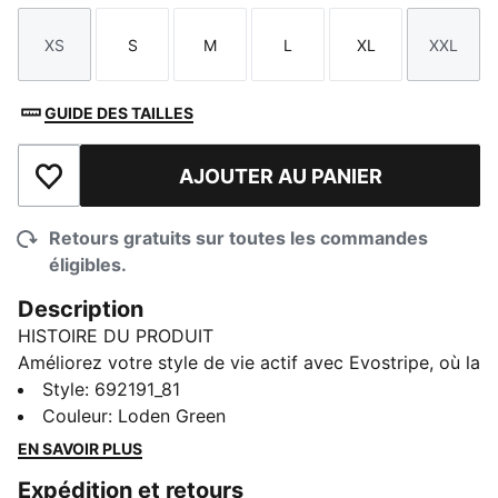
XS
S
M
L
XL
XXL
Taille
Taille
Taille
Taille
Taille
Taille
GUIDE DES TAILLES
AJOUTER AU PANIER
Ajouter à la liste de souhaits
Retours gratuits sur toutes les commandes
éligibles.
Description
HISTOIRE DU PRODUIT
Améliorez votre style de vie actif avec Evostripe, où la
performance rencontre le style. Conçue pour le
Style
:
692191_81
mouvement et inspirée par l'univers du sport, chaque
Couleur
:
Loden Green
pièce allie harmonieusement une esthétique raffinée et
EN SAVOIR PLUS
moderne à des fonctionnalités technologiques
Expédition et retours
innovantes. Caractérisé par son emblématique bande