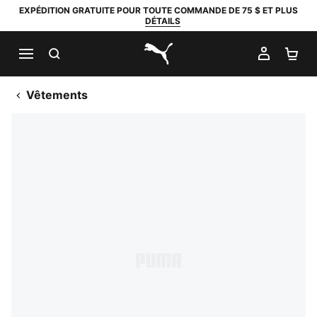
EXPÉDITION GRATUITE POUR TOUTE COMMANDE DE 75 $ ET PLUS
DÉTAILS
RECHERCHER
MON C
PA
PUMA.com
Vêtements