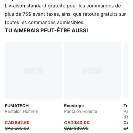
Livraison standard gratuite pour les commandes de
Formstrip, Evostripe est la fusion parfaite entre
fonctionnalité et style, vous permettant de bouger
plus de 75$ avant taxes, ainsi que retours gratuits sur
avec aisance et confiance.
toutes les commandes admissibles.
CARACTÉRISTIQUES ET AVANTAGES
TU AIMERAIS PEUT-ÊTRE AUSSI
GESTION DE L'HUMIDITÉ : Les étoffes techniques
dryCELL évacuent l'humidité de la peau pour vous
aider à rester au sec et à l'aise.
Protection UV +50.
Fabriqué avec au moins 20 % de matériaux recyclés.
DÉTAILS
Coupe : Régulière
Matériau principal : Tricot double
Taille élastiquée avec cordon de serrage
Longueur : Régulière
PUMATECH
Evostripe
Trai
Taille : Mi-haute
Pantalon Homme
Pantalon Homme
Pant
Poches : Poche latérale, poche à fermeture éclair
d’éc
Logo PUMA Cat
CAD $42.50
CAD $40.00
hom
CAD 
CAD $85.00
CAD $80.00
CAD