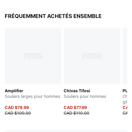
FRÉQUEMMENT ACHETÉS ENSEMBLE
Amplifier
Chivas Tifosi
PUM
Souliers larges pour hommes
Souliers pour hommes
Chan
glis
CAD $79.99
CAD $77.99
CAD
CAD $100.00
CAD $110.00
CAD