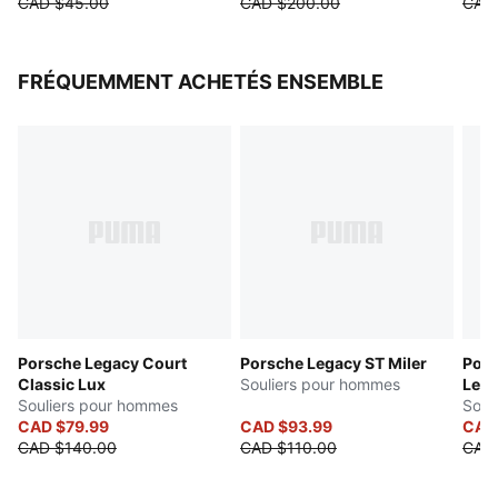
CAD $45.00
CAD $200.00
CAD
FRÉQUEMMENT ACHETÉS ENSEMBLE
Porsche Legacy Court
Porsche Legacy ST Miler
Pors
Classic Lux
Souliers pour hommes
Lea
Souliers pour hommes
Soul
CAD $79.99
CAD $93.99
CAD
CAD $140.00
CAD $110.00
CAD