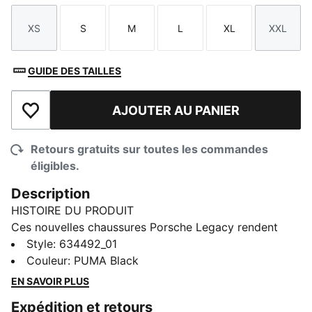
XS
S
M
L
XL
XXL
Taille
Taille
Taille
Taille
Taille
Taille
GUIDE DES TAILLES
AJOUTER AU PANIER
Ajouter à la liste de souhaits
Retours gratuits sur toutes les commandes
éligibles.
Description
HISTOIRE DU PRODUIT
Ces nouvelles chaussures Porsche Legacy rendent
hommage à l'héritage emblématique de la marque
Style
:
634492_01
dans le domaine du sport motorisé, alliant des
Couleur
:
PUMA Black
matériaux haut de gamme à une conception
EN SAVOIR PLUS
intemporelle. Inspirée par l’esprit de haute
Expédition et retours
performance, chaque création allie esthétique