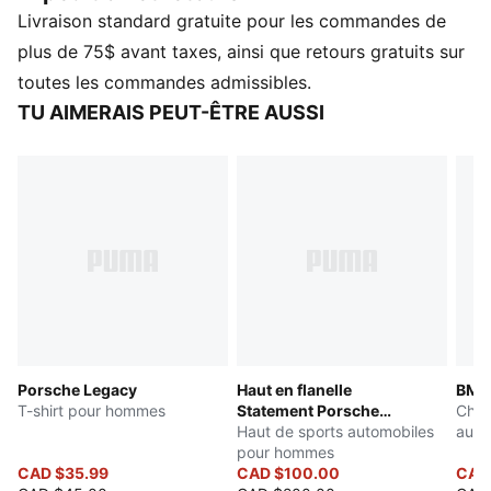
Livraison standard gratuite pour les commandes de
classique et confort moderne. Que ce soit sur la piste
ou dans la rue, incarnez l’héritage de Porsche avec
plus de 75$ avant taxes, ainsi que retours gratuits sur
style. Né de la culture des clubs automobiles, ce polo
toutes les commandes admissibles.
canalise la sensation des journées à la piste et des
TU AIMERAIS PEUT-ÊTRE AUSSI
balades nocturnes en voiture.
CARACTÉRISTIQUES ET AVANTAGES
Fabriqué avec au moins 20 % de coton recyclé.
DÉTAILS
Coupe : Décontractée
Type de matériau principal : Jersey simple
Cou : Col
Manches courtes
Longueur : Régulière
Porsche Legacy
Haut en flanelle
BMW
T-shirt pour hommes
Statement Porsche
Chem
Legacy
Haut de sports automobiles
auto
pour hommes
CAD $35.99
CAD $100.00
CAD