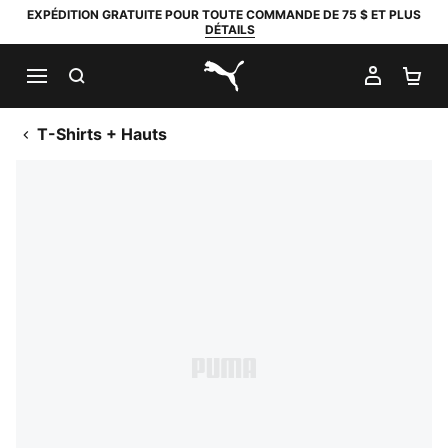
EXPÉDITION GRATUITE POUR TOUTE COMMANDE DE 75 $ ET PLUS
DÉTAILS
RECHERCHER
MON C
PA
PUMA.com
T-Shirts + Hauts