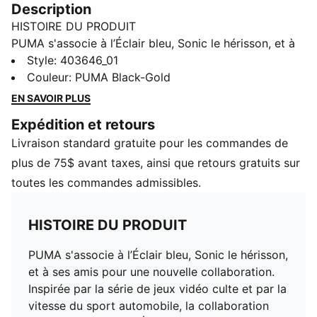
Description
HISTOIRE DU PRODUIT
PUMA s'associe à l’Éclair bleu, Sonic le hérisson, et à
ses amis pour une nouvelle collaboration. Inspirée par
Style
:
403646_01
la série de jeux vidéo culte et par la vitesse du sport
Couleur
:
PUMA Black-Gold
automobile, la collaboration PUMA x SONIC LE
EN SAVOIR PLUS
HÉRISSON met en vedette Sonic, Tails et Shadow. La
Expédition et retours
collection est pleine d'easter eggs comme les
Livraison standard gratuite pour les commandes de
breloques de chaussures Gold Ring et les tirettes de
fermeture éclair Chaos Emerald.
plus de 75$ avant taxes, ainsi que retours gratuits sur
DETAILS
toutes les commandes admissibles.
Régulier
Fermeture à lacets
HISTOIRE DU PRODUIT
Embout arrondi
Type de talon : Plat
PUMA s'associe à l’Éclair bleu, Sonic le hérisson,
La bande de forme PUMA personnalisable et le
et à ses amis pour une nouvelle collaboration.
couvre-languette
Inspirée par la série de jeux vidéo culte et par la
Les détails du co-branding PUMA x SONIC LE
vitesse du sport automobile, la collaboration
HÉRISSON