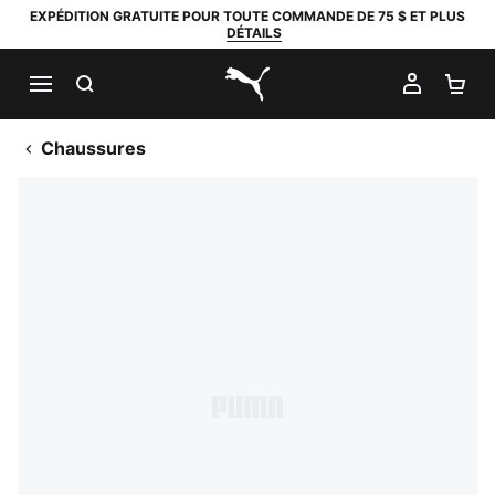
EXPÉDITION GRATUITE POUR TOUTE COMMANDE DE 75 $ ET PLUS
DÉTAILS
RECHERCHER
MON C
PA
PUMA.com
Chaussures