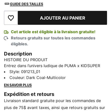
GUIDE DES TAILLES
AJOUTER AU PANIER
Ajouter à la liste de souhaits
Cet article est éligible à la livraison gratuite!
Retours gratuits sur toutes les commandes
éligibles.
Description
HISTOIRE DU PRODUIT
Entrez dans l’univers ludique de PUMA x KIDSUPER
avec ce sac à dos dynamique. Doté d’un
Style
:
091213_01
compartiment rembourré pour ordinateur portable, de
Couleur
:
Dark Coal-Multicolor
grandes poches latérales et d’un panneau en maille
EN SAVOIR PLUS
extensible pour votre ballon, il est parfait pour ceux
Expédition et retours
qui adorent la créativité et la fonctionnalité.
Livraison standard gratuite pour les commandes de
CARACTÉRISTIQUES ET AVANTAGES
Contient au moins 30 % de matière recyclée
plus de 75$ avant taxes, ainsi que retours gratuits sur