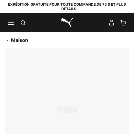
EXPÉDITION GRATUITE POUR TOUTE COMMANDE DE 75 $ ET PLUS
DÉTAILS
RECHERCHER
MON C
PA
PUMA.com
Maison