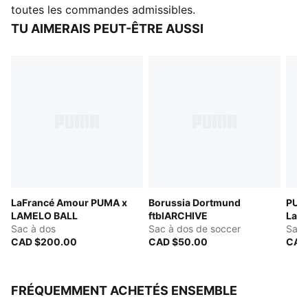
DÉTAILS
toutes les commandes admissibles.
Compartiment principal avec fermeture éclair large
TU AIMERAIS PEUT-ÊTRE AUSSI
Grand panneau en maille ouvert avec goussets
extensibles
Deux grandes poches latérales
Compartiment interne rembourré pour ordinateur
portable jusqu’à 12 pouces
Détails de marque PUMA
LaFrancé Amour PUMA x
Borussia Dortmund
PUM
LAMELO BALL
ftblARCHIVE
LaFr
Sac à dos
Sac à dos de soccer
Chr
Saco
CAD $200.00
CAD $50.00
CAD
FRÉQUEMMENT ACHETÉS ENSEMBLE