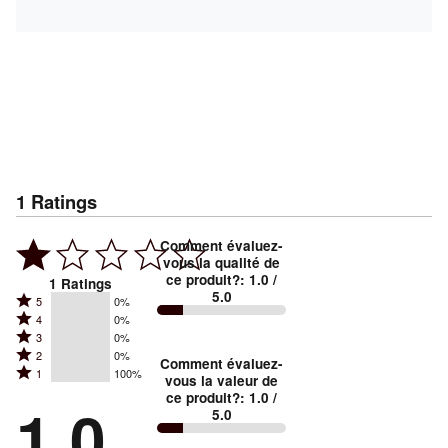
1
Ratings
Comment évaluez-
vous la qualité de
ce produit?
:
1.0
/
1
Ratings
5.0
Rated
5
0%
Rated
4
0%
5
Rated
3
0%
4
stars
Rated
2
0%
3
stars
Comment évaluez-
by
Rated
1
100%
2
stars
vous la valeur de
by
0%
1
ce produit?
:
1.0
/
stars
by
1.0
0%
of
5.0
stars
by
0%
of
reviewers
by
0%
of