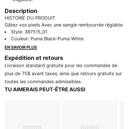
Description
HISTOIRE DU PRODUIT
Gâtez vos pieds Avec une sangle rembourrée réglable
pour un ajustement sûr, une assise plantaire moulée
Style
:
387515_01
confortable et une semelle extérieure en EVA
Couleur
:
Puma Black-Puma White
rembourrée pour l’adhérence, la Leadcat 2.0 V
EN SAVOIR PLUS
combine un design fonctionnel avec un style classique
Expédition et retours
de tous les jours.
Livraison standard gratuite pour les commandes de
DÉTAILS
Sangle rembourrée
plus de 75$ avant taxes, ainsi que retours gratuits sur
Assise plantaire en IMEVA moulée
toutes les commandes admissibles.
Semelle extérieure IMEVA moulée pour l'adhérence
TU AIMERAIS PEUT-ÊTRE AUSSI
Logo PUMA no 1 sur la courroie