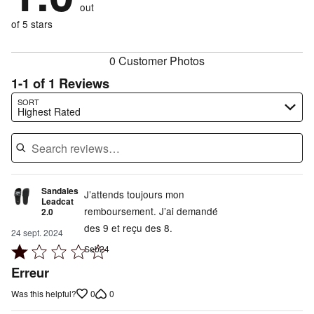
reviewers
out
100%
of
reviewers
of
of 5 stars
reviewers
reviewers
0 Customer Photos
1-1 of 1 Reviews
Search reviews…
SORT
Highest Rated
Sandales
J’attends toujours mon
Leadcat
remboursement. J’ai demandé
2.0
des 9 et reçu des 8.
24 sept. 2024
Rated
Seb24
1
Erreur
out
0
0
Was this helpful?
of