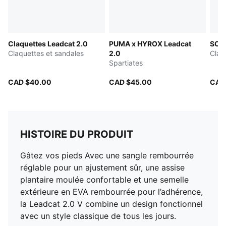
Claquettes Leadcat 2.0
PUMA x HYROX Leadcat
SOF
Claquettes et sandales
2.0
Claq
Spartiates
CAD $40.00
CAD $45.00
CAD
HISTOIRE DU PRODUIT
Gâtez vos pieds Avec une sangle rembourrée
réglable pour un ajustement sûr, une assise
plantaire moulée confortable et une semelle
extérieure en EVA rembourrée pour l’adhérence,
la Leadcat 2.0 V combine un design fonctionnel
avec un style classique de tous les jours.