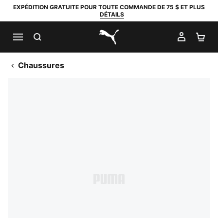
EXPÉDITION GRATUITE POUR TOUTE COMMANDE DE 75 $ ET PLUS
DÉTAILS
RECHERCHER
MON C
PA
PUMA.com
Chaussures