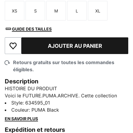
XS
S
M
L
XL
Taille
Taille
Taille
Taille
Taille
GUIDE DES TAILLES
AJOUTER AU PANIER
Ajouter à la liste de souhaits
Retours gratuits sur toutes les commandes
éligibles.
Description
HISTOIRE DU PRODUIT
Voici le FUTURE.PUMA.ARCHIVE. Cette collection
d’inspiration urbaine mélange l’essence de notre passé
Style
:
634595_01
avec les possibilités infinies de notre avenir. À la fois
Couleur
:
PUMA Black
rétro et moderne, ce short existe pour affirmer votre
EN SAVOIR PLUS
style.
Expédition et retours
CARACTÉRISTIQUES ET AVANTAGES