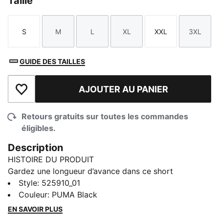
Taille
S
M
L
XL
XXL
3XL
Taille
Taille
Taille
Taille
Taille
Taille
GUIDE DES TAILLES
AJOUTER AU PANIER
Ajouter à la liste de souhaits
Retours gratuits sur toutes les commandes
éligibles.
Description
HISTOIRE DU PRODUIT
Gardez une longueur d’avance dans ce short
d’entraînement essentiel. Dotée d’une ceinture
Style
:
525910_01
dissimulée avec des cordons de serrage pour
Couleur
:
PUMA Black
permettre un ajustement personnalisé, la technologie
EN SAVOIR PLUS
dryCELL vous garde au sec, tandis que les poches