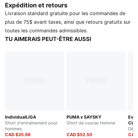
Expédition et retours
avant permettent de ranger tout ce dont vous aurez
Livraison standard gratuite pour les commandes de
besoin lorsque vous sortirez. Prêt à dominer votre
entraînement? PUMA a ce qu’il vous faut.
plus de 75$ avant taxes, ainsi que retours gratuits sur
CARACTÉRISTIQUES ET AVANTAGES
toutes les commandes admissibles.
Fabriqué à partir d’au moins 50 % de matériaux
TU AIMERAIS PEUT-ÊTRE AUSSI
recyclés
dryCELL : Technologie conçue pour évacuer l’humidité
du corps et éloigner la transpiration pendant l’exercice
physique
DÉTAILS
Coupe performance
Tissu à armure unie
Longueur standard
Poches prises dans une couture latérale
Détails de marque PUMA
IndividualLIGA
PUMA x SAYSKY
Ever
Short d'entraînement pour
Short de course Homme
CLO
hommes
Déba
CAD $35.99
CAD $52.50
CAD