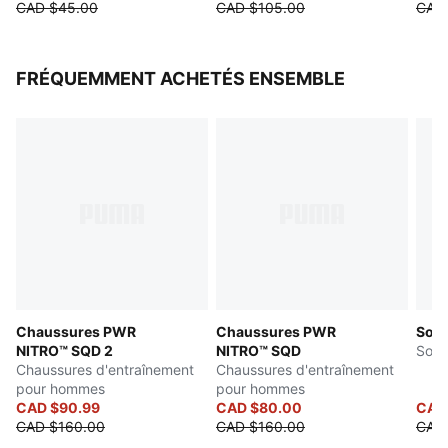
CAD $45.00
CAD $105.00
CAD
FRÉQUEMMENT ACHETÉS ENSEMBLE
Chaussures PWR
Chaussures PWR
Soft
NITRO™ SQD 2
NITRO™ SQD
Soul
Chaussures d'entraînement
Chaussures d'entraînement
pour hommes
pour hommes
CAD $90.99
CAD $80.00
CAD 
CAD $160.00
CAD $160.00
CAD