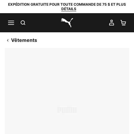
EXPÉDITION GRATUITE POUR TOUTE COMMANDE DE 75 $ ET PLUS
DÉTAILS
RECHERCHER
MON C
PA
PUMA.com
Vêtements