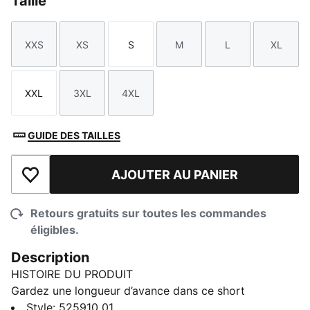
Taille
XXS
XS
S
M
L
XL
Taille
Taille
Taille
Taille
Taille
Taille
XXL
3XL
4XL
Taille
Taille
Taille
GUIDE DES TAILLES
AJOUTER AU PANIER
Ajouter à la liste de souhaits
Retours gratuits sur toutes les commandes
éligibles.
Description
HISTOIRE DU PRODUIT
Gardez une longueur d’avance dans ce short
d’entraînement essentiel. Dotée d’une ceinture
Style
:
525910_01