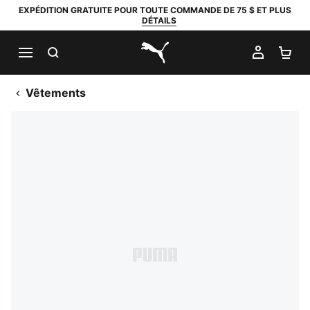
EXPÉDITION GRATUITE POUR TOUTE COMMANDE DE 75 $ ET PLUS
DÉTAILS
RECHERCHER
MON C
PA
PUMA.com
Vêtements