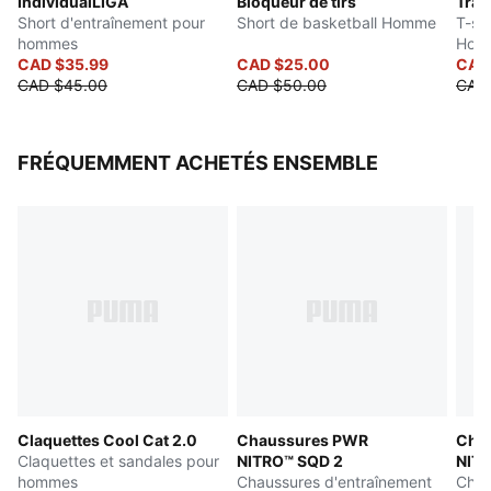
IndividualLIGA
Bloqueur de tirs
Trai
Short d'entraînement pour
Short de basketball Homme
T-sh
hommes
Hom
CAD $35.99
CAD $25.00
CAD 
CAD $45.00
CAD $50.00
CAD
FRÉQUEMMENT ACHETÉS ENSEMBLE
Claquettes Cool Cat 2.0
Chaussures PWR
Cha
Claquettes et sandales pour
NITRO™ SQD 2
NIT
hommes
Chaussures d'entraînement
Chau