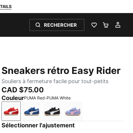
TAILS
RECHERCHER
LISTE DE SOUH
PANIER 0
MON
Sneakers rétro Easy Rider
Souliers à fermeture facile pour tout-petits
CAD $75.00
Couleur
PUMA Red-PUMA White
PUMA Red-PUMA White
Clyde Royal-PUMA White
PUMA Black-PUMA White
Intense Lavender-Pink Sh
Sélectionner l'ajustement