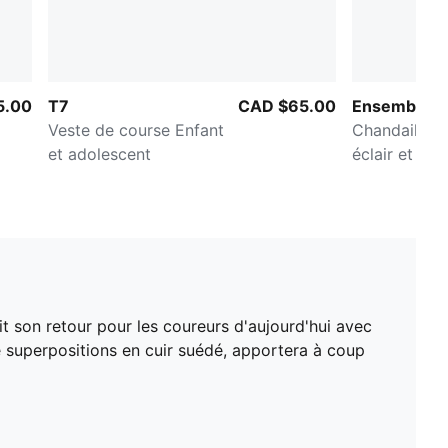
5.00
T7
CAD $65.00
Ensembles a
Veste de course Enfant
Chandail à f
et adolescent
éclair et pa
survêtement
Bébé
ait son retour pour les coureurs d'aujourd'hui avec
de superpositions en cuir suédé, apportera à coup