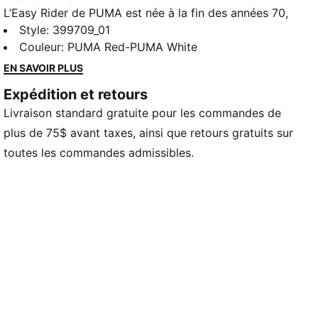
L’Easy Rider de PUMA est née à la fin des années 70,
lorsque la course est passée de la piste à la rue. Elle
Style
:
399709_01
fait son retour pour les coureurs d'aujourd'hui avec
Couleur
:
PUMA Red-PUMA White
son profil mince classique et son style rétro toujours
EN SAVOIR PLUS
intacts. Cette version, dotée d'une base en textile et
Expédition et retours
de superpositions en cuir suédé, apportera à coup
Livraison standard gratuite pour les commandes de
sûr une touche de style amusant et rétro à n'importe
quel look!
plus de 75$ avant taxes, ainsi que retours gratuits sur
CARACTÉRISTIQUES ET AVANTAGES
toutes les commandes admissibles.
Leather Working Group (LWG) : Les produits en cuir
PUMA soutiennent la fabrication responsable par
l'entremise du Leather Working Group.
www.leatherworkinggroup.com
DÉTAILS
Tige en nylon
Superpositions en daim sur le quartier, les orteils et
l'empeigne
Empeigne en nylon