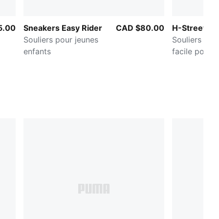
5.00
Sneakers Easy Rider
CAD $80.00
H-Street O
Souliers pour jeunes
Souliers à f
enfants
facile pour t