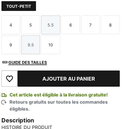
TOUT-PETIT
4
5
5.5
6
7
8
Taille
Taille
Taille
Taille
Taille
Taille
9
9.5
10
Taille
Taille
Taille
GUIDE DES TAILLES
AJOUTER AU PANIER
Ajouter à la liste de souhaits
Cet article est éligible à la livraison gratuite!
Retours gratuits sur toutes les commandes
éligibles.
Description
HISTOIRE DU PRODUIT