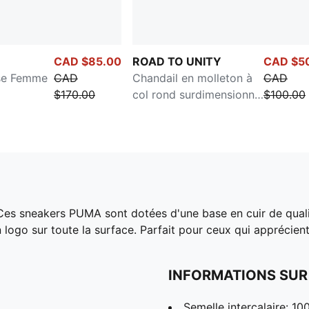
CAD $85.00
ROAD TO UNITY
CAD $5
rse Femme
CAD
Chandail en molleton à
CAD
$170.00
col rond surdimensionné
$100.00
Femme
. Ces sneakers PUMA sont dotées d'une base en cuir de qua
un logo sur toute la surface. Parfait pour ceux qui apprécie
INFORMATIONS SUR
Semelle intercalaire: 1