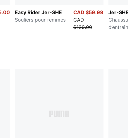
5.00
Easy Rider Jer-SHE
CAD $59.99
Jer-SHE
Souliers pour femmes
CAD
Chaussures
$120.00
d’entraîneme
Femme