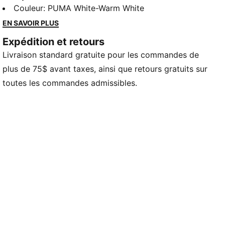
qualité supérieure, d'une bande PUMA Formstrip en
Couleur
:
PUMA White-Warm White
relief et d'une semelle intérieure en maille avec un
EN SAVOIR PLUS
logo sur toute la surface. Parfait pour ceux qui
Expédition et retours
apprécient le design intemporel et le confort
Livraison standard gratuite pour les commandes de
moderne.
DÉTAILS
plus de 75$ avant taxes, ainsi que retours gratuits sur
Base en cuir
toutes les commandes admissibles.
Superpositions en cuir.
Empeigne, renforts œillet et de talon en cuir
Doublure et bordure en textile
Détails de marque PUMA