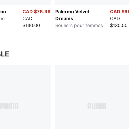
ono
CAD $76.99
Palermo Velvet
CAD $6
me
CAD
Dreams
CAD
$140.00
Souliers pour femmes
$130.00
LE