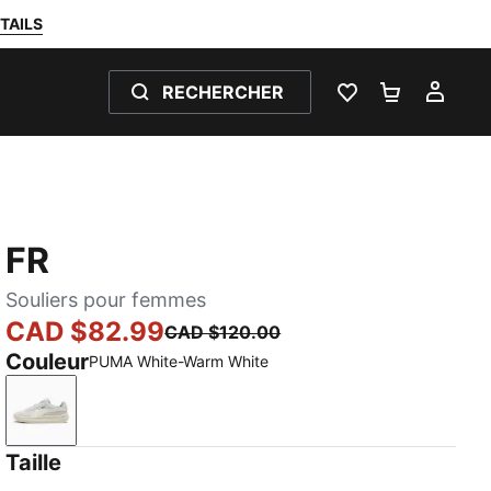
TAILS
RECHERCHER
LISTE DE SOUH
PANIER 0
MON
FR
Souliers pour femmes
CAD $82.99
CAD $120.00
Couleur
PUMA White-Warm White
PUMA White-Warm White
Taille