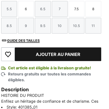
5.5
6
6.5
7
7.5
8
Taille
Taille
Taille
Taille
Taille
Taille
8.5
9
9.5
10
10.5
11
Taille
Taille
Taille
Taille
Taille
Taille
GUIDE DES TAILLES
AJOUTER AU PANIER
Ajouter à la liste de souhaits
Cet article est éligible à la livraison gratuite!
Retours gratuits sur toutes les commandes
éligibles.
Description
HISTOIRE DU PRODUIT
Enfilez un héritage de confiance et de charisme. Ces
sneakers PUMA sont dotées d'une base en cuir de
Style
:
401385_01