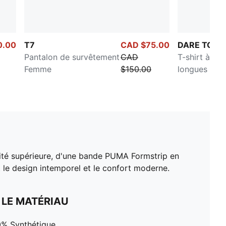
0.00
T7
CAD $75.00
DARE TO
Pantalon de survêtement
CAD
T-shirt à ma
Femme
$150.00
longues Fe
lité supérieure, d'une bande PUMA Formstrip en
nt le design intemporel et le confort moderne.
 LE MATÉRIAU
00% Synthétique