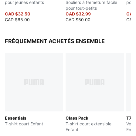
pour jeunes enfants
Souliers à fermeture facile
pour
pour tout-petits
CAD $32.50
CAD $32.99
CAD
CAD $65.00
CAD $50.00
CAD
FRÉQUEMMENT ACHETÉS ENSEMBLE
Essentials
Class Pack
T7
T-shirt court Enfant
T-shirt court extensible
Vest
Enfant
Enfa