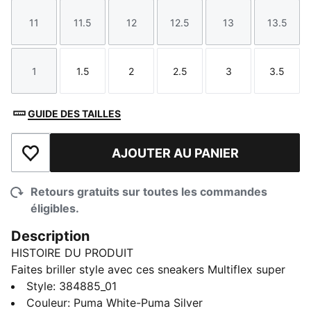
11
11.5
12
12.5
13
13.5
Taille
Taille
Taille
Taille
Taille
Taille
1
1.5
2
2.5
3
3.5
Taille
Taille
Taille
Taille
Taille
Taille
GUIDE DES TAILLES
AJOUTER AU PANIER
Ajouter à la liste de souhaits
Retours gratuits sur toutes les commandes
éligibles.
Description
HISTOIRE DU PRODUIT
Faites briller style avec ces sneakers Multiflex super
mignons. Confortables et parfaitement ajustés aux
Style
:
384885_01
pieds, ces sneakers ont une semelle externe
Couleur
:
Puma White-Puma Silver