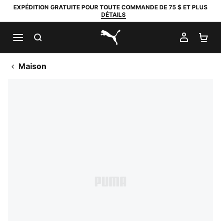
EXPÉDITION GRATUITE POUR TOUTE COMMANDE DE 75 $ ET PLUS
DÉTAILS
RECHERCHER
MON C
PA
PUMA.com
Maison