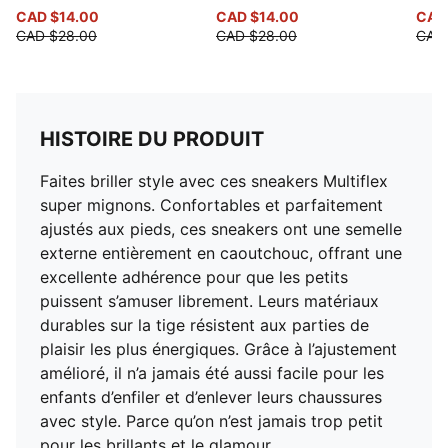
CAD $14.00
CAD $14.00
CAD
CAD $28.00
CAD $28.00
CAD
HISTOIRE DU PRODUIT
Faites briller style avec ces sneakers Multiflex
super mignons. Confortables et parfaitement
ajustés aux pieds, ces sneakers ont une semelle
externe entièrement en caoutchouc, offrant une
excellente adhérence pour que les petits
puissent s’amuser librement. Leurs matériaux
durables sur la tige résistent aux parties de
plaisir les plus énergiques. Grâce à l’ajustement
amélioré, il n’a jamais été aussi facile pour les
enfants d’enfiler et d’enlever leurs chaussures
avec style. Parce qu’on n’est jamais trop petit
pour les brillants et le glamour.