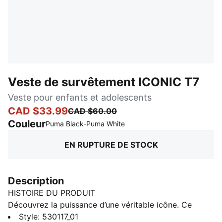
Veste de survêtement ICONIC T7
Veste pour enfants et adolescents
CAD $33.99
CAD $60.00
Couleur
:
En rupture de stock
Puma Black-Puma White
EN RUPTURE DE STOCK
Description
HISTOIRE DU PRODUIT
Découvrez la puissance d’une véritable icône. Ce
survêtement T7 s’inspire des archives de PUMA, est
Style
:
530117_01