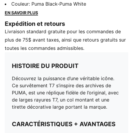
une réplique fidèle de l’original, avec de larges rayures
Couleur
:
Puma Black-Puma White
T7, un col montant et une tirette décorative large
EN SAVOIR PLUS
portant la marque.
Expédition et retours
CARACTÉRISTIQUES + AVANTAGES
Livraison standard gratuite pour les commandes de
En achetant des produits en coton chez PUMA, tu
soutiens une culture du coton plus durable. Pour en
plus de 75$ avant taxes, ainsi que retours gratuits sur
savoir plus rendez-vous sur le site
toutes les commandes admissibles.
PUMA.COM/FOREVERBETTER
Contient des matières recyclées : Fabriqué à partir de
HISTOIRE DU PRODUIT
fibres recyclées. L’une des solutions de PUMA pour
réduire son impact environnemental.
Découvrez la puissance d’une véritable icône.
DÉTAILS
Ce survêtement T7 s’inspire des archives de
Coupe classique
PUMA, est une réplique fidèle de l’original, avec
Glissière pleine longueur avec col montant
de larges rayures T7, un col montant et une
Poches latérales
tirette décorative large portant la marque.
Manchettes et ceinture côtelées
Renforts de panneau T7 aux manches
CARACTÉRISTIQUES + AVANTAGES
Logo PUMA Archive No. 1 en caoutchouc imprimé sur
la poitrine à gauche