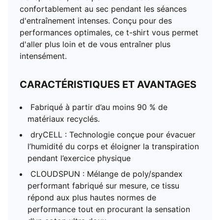
d’un coton ultra doux
confortablement au sec pendant les séances
DÉTAILS
d'entraînement intenses. Conçu pour des
Coupe décontractée
performances optimales, ce t-shirt vous permet
156 g/m², jersey simple
d'aller plus loin et de vous entraîner plus
Col rond
intensément.
Manche courte
Détails de marque PUMA
CARACTÉRISTIQUES ET AVANTAGES
Fabriqué à partir d’au moins 90 % de
matériaux recyclés.
dryCELL : Technologie conçue pour évacuer
l’humidité du corps et éloigner la transpiration
pendant l’exercice physique
CLOUDSPUN : Mélange de poly/spandex
performant fabriqué sur mesure, ce tissu
répond aux plus hautes normes de
performance tout en procurant la sensation