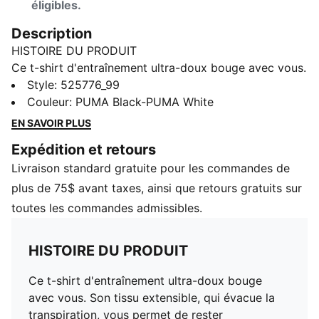
éligibles.
Description
HISTOIRE DU PRODUIT
Ce t-shirt d'entraînement ultra-doux bouge avec vous.
Son tissu extensible, qui évacue la transpiration, vous
Style
:
525776_99
permet de rester confortablement au sec pendant les
Couleur
:
PUMA Black-PUMA White
séances d'entraînement intenses. Conçu pour des
EN SAVOIR PLUS
performances optimales, ce t-shirt vous permet d'aller
Expédition et retours
plus loin et de vous entraîner plus intensément.
Livraison standard gratuite pour les commandes de
CARACTÉRISTIQUES ET AVANTAGES
Fabriqué à partir d’au moins 90 % de matériaux
plus de 75$ avant taxes, ainsi que retours gratuits sur
recyclés.
toutes les commandes admissibles.
dryCELL : Technologie conçue pour évacuer l’humidité
du corps et éloigner la transpiration pendant l’exercice
HISTOIRE DU PRODUIT
physique
CLOUDSPUN : Mélange de poly/spandex performant
Ce t-shirt d'entraînement ultra-doux bouge
fabriqué sur mesure, ce tissu répond aux plus hautes
avec vous. Son tissu extensible, qui évacue la
normes de performance tout en procurant la sensation
transpiration, vous permet de rester