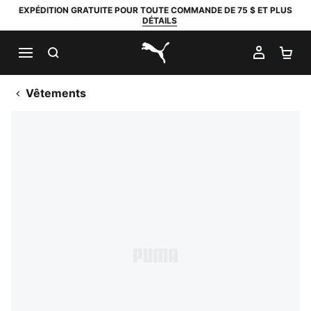
EXPÉDITION GRATUITE POUR TOUTE COMMANDE DE 75 $ ET PLUS
DÉTAILS
RECHERCHER
MON C
PA
PUMA.com
Vêtements