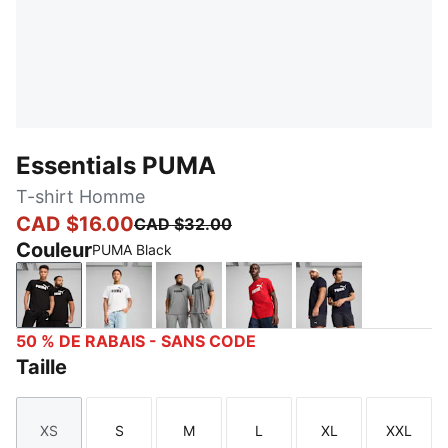
Essentials PUMA
T-shirt Homme
CAD $16.00
CAD $32.00
Couleur
PUMA Black
PUMA Black
PUMA White
Medium Gray Heather
For All Time Red
New Navy
50 % DE RABAIS - SANS CODE
Taille
XS
S
M
L
XL
XXL
Taille
Taille
Taille
Taille
Taille
Taille