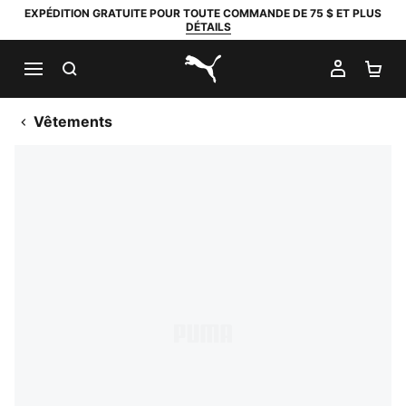
EXPÉDITION GRATUITE POUR TOUTE COMMANDE DE 75 $ ET PLUS
DÉTAILS
RECHERCHER
MON C
PA
PUMA.com
Vêtements