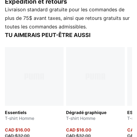
Expédition et retours
laissez parler l'emblématique image de PUMA.
Livraison standard gratuite pour les commandes de
Polyvalence au quotidien, toujours soutenue par
l'énergie PUMA.
plus de 75$ avant taxes, ainsi que retours gratuits sur
DÉTAILS
toutes les commandes admissibles.
Ajustement : Régulier
TU AIMERAIS PEUT-ÊTRE AUSSI
Matériau principal : Jersey simple
Col : Col rond
Manches courtes
Essentiels
Dégradé graphique
ESS 
T-shirt Homme
T-shirt Homme
T-sh
CAD $16.00
CAD $16.00
CAD
CAD $32.00
CAD $32.00
CAD