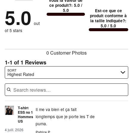
stars
vous la valeur de
by
100%
1
petit
ce produit?
:
5.0
/
stars
by
5.0
0%
of
5.0
Est-ce que ce
stars
and
by
0%
of
produit conforme à
reviewers
by
0%
Conforme
of
la taille indiquée?
:
reviewers
out
0%
of
5.0
/ 5.0
à
reviewers
of
of 5 stars
reviewers
la
reviewers
taille
0 Customer Photos
1-1 of 1 Reviews
Search reviews…
SORT
Highest Rated
T-shirt
Il me va bien et ça fait
ESS no 1
longtemps que je porte les T de
Hommes
US
puma.
4 juill. 2026
Patrice P