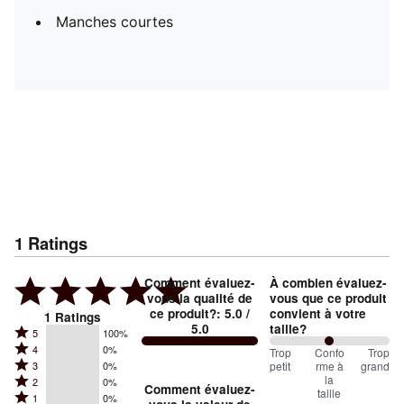
Manches courtes
1
Ratings
Comment évaluez-
À combien évaluez-
vous la qualité de
vous que ce produit
ce produit?
:
5.0
/
convient à votre
1
Ratings
5.0
taille?
Rated
5
100%
Rated
4
0%
5
100
Trop
%
Confo
Trop
Rated
petit
rme à
grand
3
0%
4
stars
between
la
Rated
2
0%
3
stars
Comment évaluez-
by
taille
Trop
Rated
1
0%
2