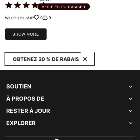
Rated
VERIFIED PURCHASER
5
0
0
Was this helpful?
out
of
5
SHOW MORE
OBTENEZ 20 % DE RABAIS
SOUTIEN
À PROPOS DE
RESTER À JOUR
EXPLORER