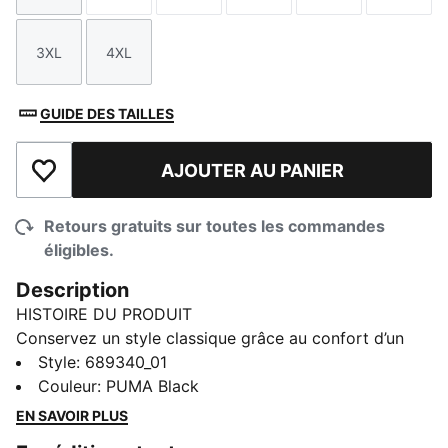
3XL
4XL
Taille
Taille
GUIDE DES TAILLES
AJOUTER AU PANIER
Ajouter à la liste de souhaits
Retours gratuits sur toutes les commandes
éligibles.
Description
HISTOIRE DU PRODUIT
Conservez un style classique grâce au confort d’un
maillot doux et à un style sans effort. Fait pour les
Style
:
689340_01
journées décontractées ou la détente après la gym, ce
Couleur
:
PUMA Black
t-shirt s'intègre parfaitement à votre routine.
EN SAVOIR PLUS
Associez-le à un pantalon de jogging ou à un jean et