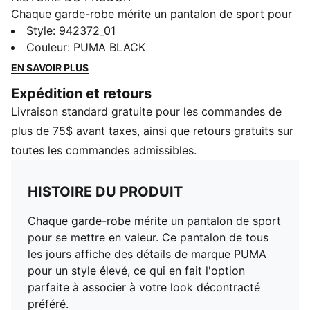
Chaque garde-robe mérite un pantalon de sport pour
se mettre en valeur. Ce pantalon de tous les jours
Style
:
942372_01
affiche des détails de marque PUMA pour un style
Couleur
:
PUMA BLACK
élevé, ce qui en fait l'option parfaite à associer à votre
EN SAVOIR PLUS
look décontracté préféré.
Expédition et retours
DÉTAILS
Livraison standard gratuite pour les commandes de
60 % coton, 40 % polyester
Manchettes côtelées
plus de 75$ avant taxes, ainsi que retours gratuits sur
Pleine longueur
toutes les commandes admissibles.
Détails de marque PUMA
PUMA Enfant et Adolescent : Recommandé pour les
HISTOIRE DU PRODUIT
enfants de 8 à 16 ans
Chaque garde-robe mérite un pantalon de sport
pour se mettre en valeur. Ce pantalon de tous
les jours affiche des détails de marque PUMA
pour un style élevé, ce qui en fait l'option
parfaite à associer à votre look décontracté
préféré.