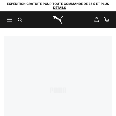
EXPÉDITION GRATUITE POUR TOUTE COMMANDE DE 75 $ ET PLUS
DÉTAILS
RECHERCHER
MON C
PA
PUMA.com