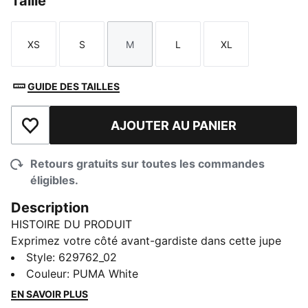
Taille
XS
S
M
L
XL
Taille
Taille
Taille
Taille
Taille
GUIDE DES TAILLES
AJOUTER AU PANIER
Ajouter à la liste de souhaits
Retours gratuits sur toutes les commandes
éligibles.
Description
HISTOIRE DU PRODUIT
Exprimez votre côté avant-gardiste dans cette jupe
longue tissée. Dotée d’un logo brodé, d’une ceinture
Style
:
629762_02
élastique et de cordons élastiques ajustables, c’est la
Couleur
:
PUMA White
pièce qu’il vous faut pour sortir du lot. Dites oui à la
EN SAVOIR PLUS
simplicité et brillez grâce à PUMA.