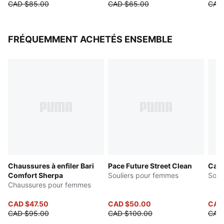
CAD $85.00
CAD $65.00
CAD
FRÉQUEMMENT ACHETÉS ENSEMBLE
Chaussures à enfiler Bari
Pace Future Street Clean
Cari
Comfort Sherpa
Souliers pour femmes
Soul
Chaussures pour femmes
CAD $47.50
CAD $50.00
CAD
CAD $95.00
CAD $100.00
CAD