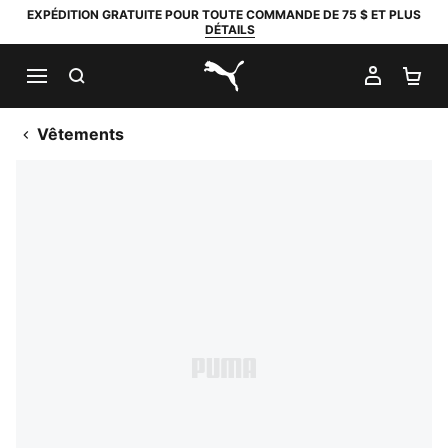
EXPÉDITION GRATUITE POUR TOUTE COMMANDE DE 75 $ ET PLUS
DÉTAILS
RECHERCHER
MON C
PA
PUMA.com
Vêtements