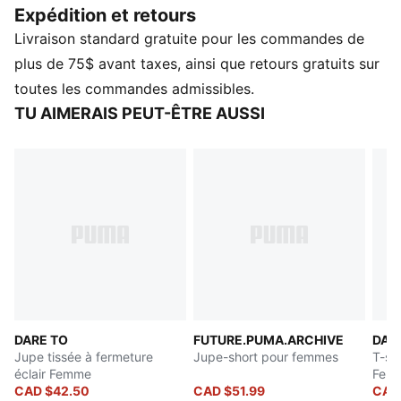
Expédition et retours
CARACTÉRISTIQUES ET AVANTAGES
Livraison standard gratuite pour les commandes de
Contenu recyclé : fabriqué à partir de matériaux 100 %
recyclés, à l’exclusion des finitions
plus de 75$ avant taxes, ainsi que retours gratuits sur
DÉTAILS
toutes les commandes admissibles.
Coupe décontractée
TU AIMERAIS PEUT-ÊTRE AUSSI
Tissu à armure unie
En dessous des genoux
Ourlet ouvert avec cordons élastiques internes
Détails de marque PUMA
DARE TO
FUTURE.PUMA.ARCHIVE
DAR
Jupe tissée à fermeture
Jupe-short pour femmes
T-sh
éclair Femme
Fem
CAD $42.50
CAD $51.99
CAD