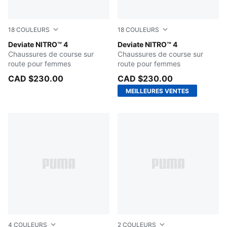
18
COULEURS
18
COULEURS
Ultra Red-PUMA Silver
Deviate NITRO™ 4
Jasmine Flower-Pearl Pink
Deviate NITRO™ 4
Chaussures de course sur
Chaussures de course sur
route pour femmes
route pour femmes
CAD $230.00
CAD $230.00
MEILLEURES VENTES
4
COULEURS
2
COULEURS