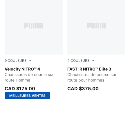
9
COULEURS
4
COULEURS
PUMA Black-PUMA Silver
Velocity NITRO™ 4
Light Lavender-Ultra Red
FAST-R NITRO™ Elite 3
Chaussures de course sur
Chaussures de course sur
route Homme
route pour hommes
CAD $175.00
CAD $375.00
MEILLEURES VENTES