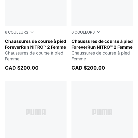
6
COULEURS
6
COULEURS
PUMA White-Mint Melt
Chaussures de course à pied
Jasmine Flower-PUMA Silve
Chaussures de course à pied
ForeverRun NITRO™ 2 Femme
ForeverRun NITRO™ 2 Femme
Chaussures de course à pied
Chaussures de course à pied
Femme
Femme
CAD $200.00
CAD $200.00