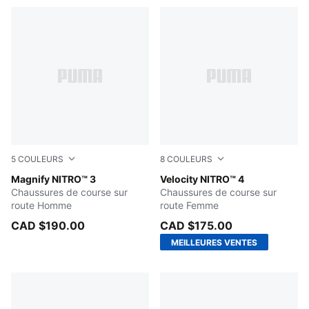
5
COULEURS
8
COULEURS
Baltic Sea Blue-PUMA Black
Magnify NITRO™ 3
PUMA White-Apple Spritz
Velocity NITRO™ 4
Chaussures de course sur
Chaussures de course sur
route Homme
route Femme
CAD $190.00
CAD $175.00
MEILLEURES VENTES