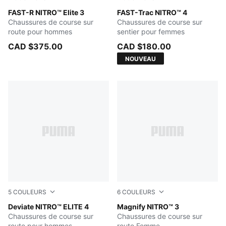
PUMA White-Chambray Blue
FAST-R NITRO™ Elite 3
Ultra Red-Red Flash
FAST-Trac NITRO™ 4
Chaussures de course sur
Chaussures de course sur
route pour hommes
sentier pour femmes
CAD $375.00
CAD $180.00
NOUVEAU
5
COULEURS
6
COULEURS
PUMA White-Chambray Blue-Persian Blue
Deviate NITRO™ ELITE 4
Lilac Crush-Sage Frost
Magnify NITRO™ 3
Chaussures de course sur
Chaussures de course sur
route pour hommes
route Femme