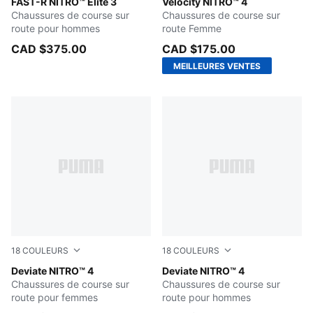
PUMA Black-Ultra Red
FAST-R NITRO™ Elite 3
Mint Melt-Speed Blue
Velocity NITRO™ 4
Chaussures de course sur
Chaussures de course sur
route pour hommes
route Femme
CAD $375.00
CAD $175.00
MEILLEURES VENTES
18
COULEURS
18
COULEURS
PUMA White-Feather Gray
Deviate NITRO™ 4
Buttercream-Inky Depths
Deviate NITRO™ 4
Chaussures de course sur
Chaussures de course sur
route pour femmes
route pour hommes