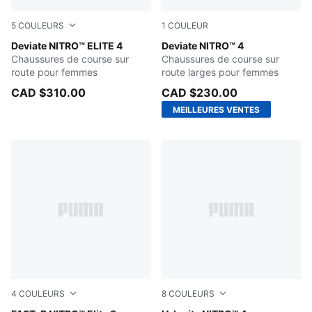
5
COULEURS
1
COULEUR
Light Lavender-Ultra Red-Inky Depths
Deviate NITRO™ ELITE 4
PUMA Black-PUMA White-PU
Deviate NITRO™ 4
Chaussures de course sur
Chaussures de course sur
route pour femmes
route larges pour femmes
CAD $310.00
CAD $230.00
MEILLEURES VENTES
4
COULEURS
8
COULEURS