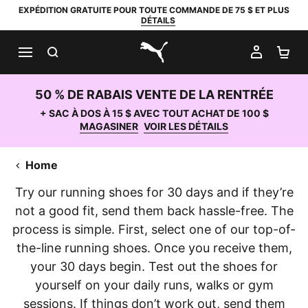
EXPÉDITION GRATUITE POUR TOUTE COMMANDE DE 75 $ ET PLUS
DÉTAILS
RECHERCHER
MON C
PA
PUMA.com
50 % DE RABAIS VENTE DE LA RENTRÉE
+ SAC À DOS À 15 $ AVEC TOUT ACHAT DE 100 $
MAGASINER
VOIR LES DÉTAILS
Home
Try our running shoes for 30 days and if they’re
not a good fit, send them back hassle-free. The
process is simple. First, select one of our top-of-
the-line running shoes. Once you receive them,
your 30 days begin. Test out the shoes for
yourself on your daily runs, walks or gym
sessions. If things don’t work out, send them