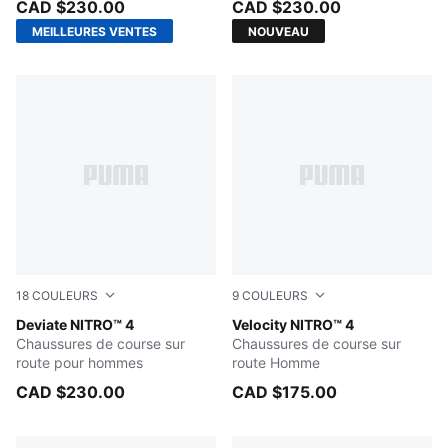
CAD $230.00
CAD $230.00
MEILLEURES VENTES
NOUVEAU
18
COULEURS
9
COULEURS
Zen Blue-Moody Gray
Deviate NITRO™ 4
PUMA White-PUMA Black
Velocity NITRO™ 4
Chaussures de course sur
Chaussures de course sur
route pour hommes
route Homme
CAD $230.00
CAD $175.00