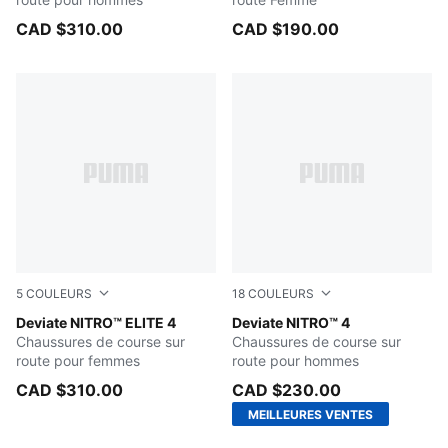
CAD $310.00
CAD $190.00
5
COULEURS
18
COULEURS
Ultra Red-Inky Depths-PUMA White
Deviate NITRO™ ELITE 4
Espresso Brown-Russet Bro
Deviate NITRO™ 4
Chaussures de course sur
Chaussures de course sur
route pour femmes
route pour hommes
CAD $310.00
CAD $230.00
MEILLEURES VENTES