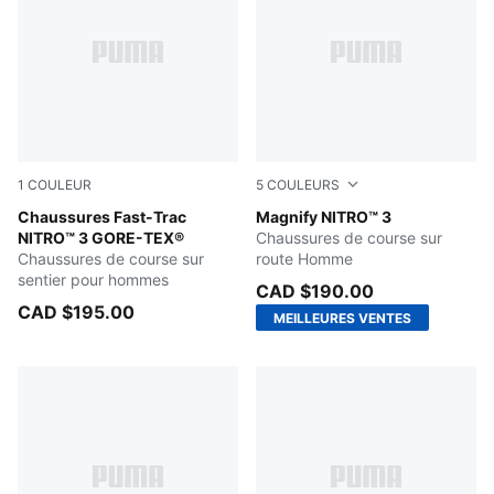
1
COULEUR
5
COULEURS
Dusky Gray-Gray Echo
Chaussures Fast-Trac
PUMA Black-Speed Blue
Magnify NITRO™ 3
NITRO™ 3 GORE-TEX®
Chaussures de course sur
Chaussures de course sur
route Homme
sentier pour hommes
CAD $190.00
CAD $195.00
MEILLEURES VENTES