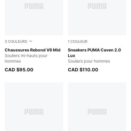
3
COULEURS
1
COULEUR
PUMA Black-PUMA Black-PUMA Black
Chaussures Rebond V6 Mid
PUMA White-Cool Light Gra
Sneakers PUMA Caven 2.0
Souliers mi-hauts pour
Lux
hommes
Souliers pour hommes
CAD $95.00
CAD $110.00