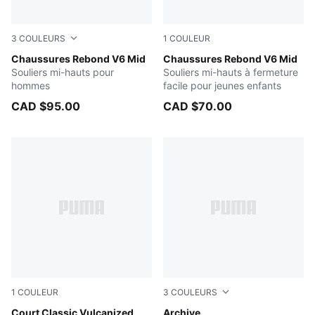
3
COULEURS
1
COULEUR
PUMA White-PUMA Black-For All Time Red
Chaussures Rebond V6 Mid
PUMA White-PUMA Black-For
Chaussures Rebond V6 Mid
Souliers mi-hauts pour
Souliers mi-hauts à fermeture
hommes
facile pour jeunes enfants
CAD $95.00
CAD $70.00
1
COULEUR
3
COULEURS
PUMA White-PUMA Black
Court Classic Vulcanized
Archive Green
Archive