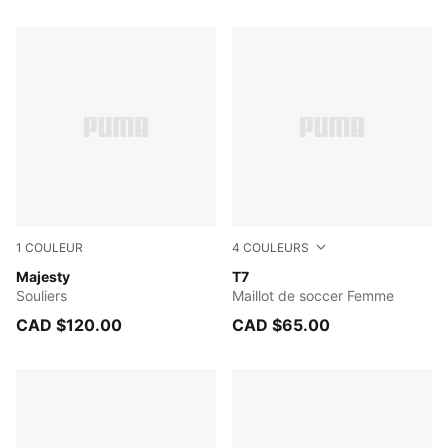
15 Produits
1
COULEUR
4
COULEURS
PUMA Black-PUMA White
Majesty
Lemon Meringue
T7
Souliers
Maillot de soccer Femme
CAD $120.00
CAD $65.00