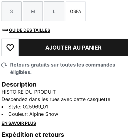
S
M
L
OSFA
Taille
Taille
Taille
Taille
GUIDE DES TAILLES
AJOUTER AU PANIER
Ajouter à la liste de souhaits
Retours gratuits sur toutes les commandes
éligibles.
Description
HISTOIRE DU PRODUIT
Descendez dans les rues avec cette casquette
structurée ornée d’un logo PUMA Cat brodé en 3D. La
Style
:
025969_01
visière pré-courbée et le design à six panneaux avec
Couleur
:
Alpine Snow
œillets offrent un look et une style classiques. Parfait
EN SAVOIR PLUS
pour ceux qui apprécient le style intemporel et la
Expédition et retours
qualité.