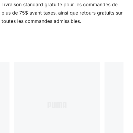
Livraison standard gratuite pour les commandes de
CARACTÉRISTIQUES ET AVANTAGES
Fabriqué à partir d’au moins 50 % de matériaux
plus de 75$ avant taxes, ainsi que retours gratuits sur
recyclés
toutes les commandes admissibles.
DÉTAILS
Casquette de style baseball
Casquette structurée
Rebord et visière pré-courbés
Conception à 6 panneaux avec œillets brodés
Logo PUMA Cat 3D brodé sur le panneau central
avant
Détails de marque PUMA