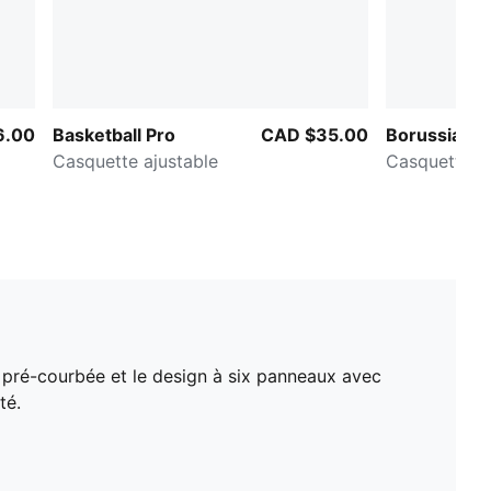
6.00
Basketball Pro
CAD $35.00
Borussia D
Casquette ajustable
Casquette aj
 pré-courbée et le design à six panneaux avec
té.