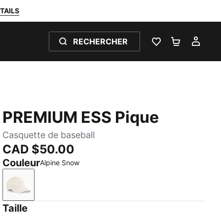
TAILS
RECHERCHER
LISTE DE SOUH
PANIER 0
MON
PREMIUM ESS Pique
Casquette de baseball
CAD $50.00
Couleur
Alpine Snow
Alpine Snow
Taille