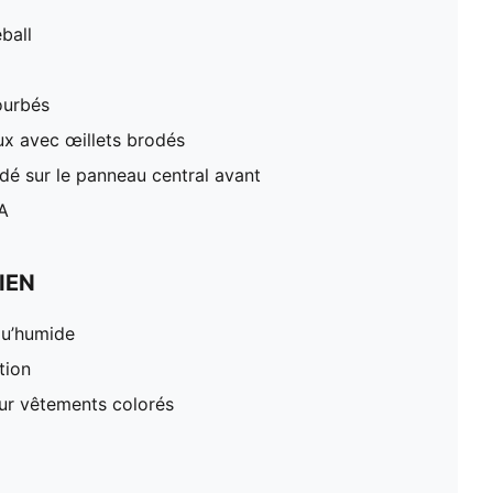
ball
ourbés
x avec œillets brodés
 sur le panneau central avant
A
IEN
qu’humide
tion
our vêtements colorés