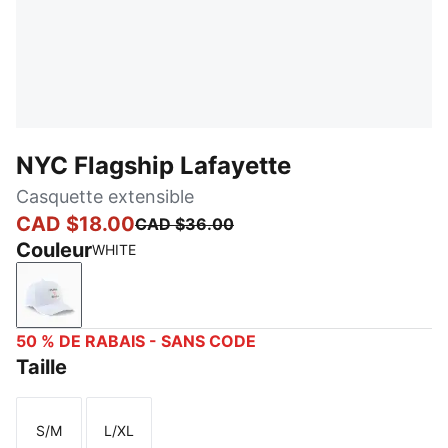
NYC Flagship Lafayette
Casquette extensible
CAD $18.00
CAD $36.00
Couleur
WHITE
WHITE
50 % DE RABAIS - SANS CODE
Taille
S/M
L/XL
Taille
Taille