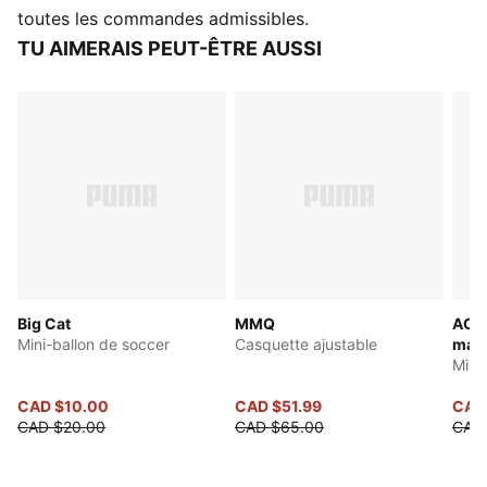
toutes les commandes admissibles.
TU AIMERAIS PEUT-ÊTRE AUSSI
Big Cat
MMQ
AC M
Mini-ballon de soccer
Casquette ajustable
mat
Mini
CAD $10.00
CAD $51.99
CAD
CAD $20.00
CAD $65.00
CAD