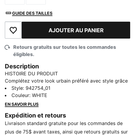
GUIDE DES TAILLES
AJOUTER AU PANIER
Ajouter à la liste de souhaits
Retours gratuits sur toutes les commandes
éligibles.
Description
HISTOIRE DU PRODUIT
Complétez votre look urbain préféré avec style grâce
à cette casquette extensible, dotée d’un design
Style
:
942754_01
classique à 6 panneaux.
Couleur
:
WHITE
DÉTAILS
EN SAVOIR PLUS
Unisexe
Expédition et retours
84 % polyester, 16 % rayonne, 4 % élasthanne
Livraison standard gratuite pour les commandes de
Design à 6 panneaux
Détails de marque PUMA
plus de 75$ avant taxes, ainsi que retours gratuits sur