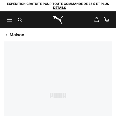
EXPÉDITION GRATUITE POUR TOUTE COMMANDE DE 75 $ ET PLUS
DÉTAILS
RECHERCHER
MON C
PA
PUMA.com
Maison