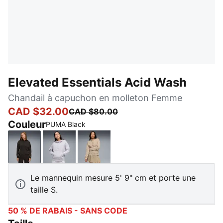
Elevated Essentials Acid Wash
Chandail à capuchon en molleton Femme
CAD $32.00
CAD $80.00
Couleur
PUMA Black
PUMA Black
Lilac Crush
Ice Coffee
Le mannequin mesure 5' 9" cm et porte une
taille S.
50 % DE RABAIS - SANS CODE