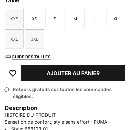
Taille
XXS
XS
S
M
L
XL
Taille
Taille
Taille
Taille
Taille
Taille
XXL
3XL
Taille
Taille
GUIDE DES TAILLES
AJOUTER AU PANIER
Ajouter à la liste de souhaits
Retours gratuits sur toutes les commandes
éligibles.
Description
HISTOIRE DU PRODUIT
Sensation de confort, style sans effort : PUMA
Essentials Elevated monte le confort quotidien d’un
Style
:
688103_01