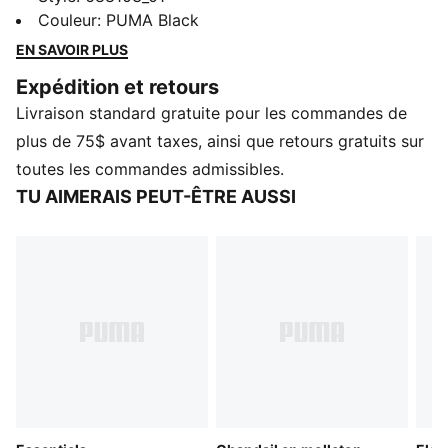
cran. Avec des détails inspirés du sport et une coupe
Couleur
:
PUMA Black
parfaite, ces morceaux ajoutent une touche raffinée à
EN SAVOIR PLUS
vos essentiels. Décontractés mais de bon style, car
Expédition et retours
vos tenues de tous les jours devraient toujours être
Livraison standard gratuite pour les commandes de
aussi agréables.
CARACTÉRISTIQUES ET AVANTAGES
plus de 75$ avant taxes, ainsi que retours gratuits sur
Fabriqué à partir d’au moins 50 % de matériaux
toutes les commandes admissibles.
recyclés.
TU AIMERAIS PEUT-ÊTRE AUSSI
DÉTAILS
Coupe : Décontractée
Matériau principal : Molleton
À capuchon
Manches longues
Longueur : régulière
Poches : Poche kangourou
Capuchon ajustable avec cordons
Manchettes et ourlet côtelés