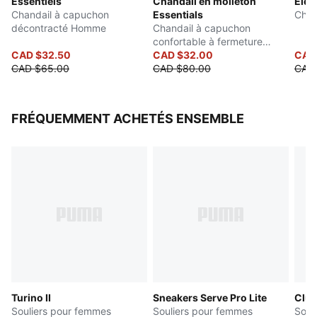
Essentiels
Chandail en molleton
Elev
Chandail à capuchon
Essentials
Chan
décontracté Homme
Chandail à capuchon
confortable à fermeture
CAD $32.50
éclair entière Femme
CAD $32.00
CAD
CAD $65.00
CAD $80.00
CAD
FRÉQUEMMENT ACHETÉS ENSEMBLE
Turino II
Sneakers Serve Pro Lite
Club
Souliers pour femmes
Souliers pour femmes
Soul