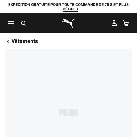
EXPÉDITION GRATUITE POUR TOUTE COMMANDE DE 75 $ ET PLUS
DÉTAILS
RECHERCHER
MON C
PA
PUMA.com
Vêtements