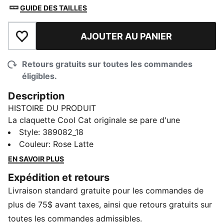
GUIDE DES TAILLES
AJOUTER AU PANIER
Ajouter à la liste de souhaits
Retours gratuits sur toutes les commandes
éligibles.
Description
HISTOIRE DU PRODUIT
La claquette Cool Cat originale se pare d'une
esthétique plus sportive et d'un design spécialement
Style
:
389082_18
adapté aux pieds des femmes dans cette version
Couleur
:
Rose Latte
élégante de la saison.
EN SAVOIR PLUS
DÉTAILS
Expédition et retours
Tige en cuir synthétique
Livraison standard gratuite pour les commandes de
Modèle à enfiler
Semelle intermédiaire en IMEVA
plus de 75$ avant taxes, ainsi que retours gratuits sur
Semelle extérieure en IMEVA
toutes les commandes admissibles.