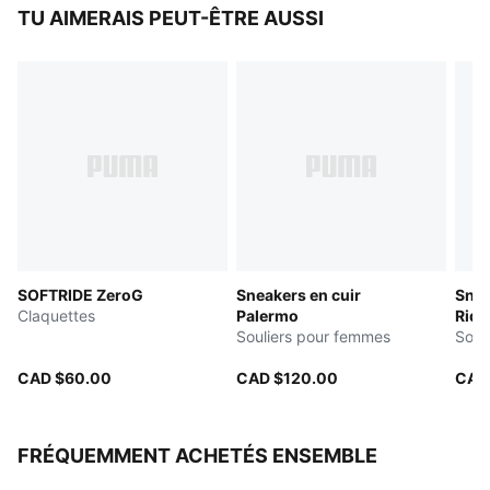
Logo PUMA Cat en relief sur la bride
TU AIMERAIS PEUT-ÊTRE AUSSI
SOFTRIDE ZeroG
Sneakers en cuir
Snea
Claquettes
Palermo
Ride
Souliers pour femmes
Soul
CAD $60.00
CAD $120.00
CAD
FRÉQUEMMENT ACHETÉS ENSEMBLE