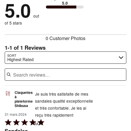
5.0
0%
of
5.0
stars
by
0%
of
reviewers
by
0%
of
reviewers
out
0%
of
reviewers
of
of 5 stars
reviewers
reviewers
0 Customer Photos
1-1 of 1 Reviews
Search reviews…
SORT
Highest Rated
Claquettes
Je suis très satisfaite de mes
à
sandales qualité exceptionnelle
plateforme
Shibusa
et très confortable. Je les ai
31 mars 2024
reçu très rapidement
Rated
MJ R
5
Sandales