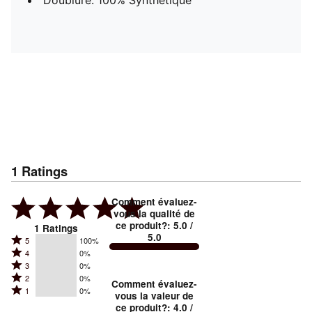
Doublure: 100% Synthétique
1
Ratings
Comment évaluez-
vous la qualité de
ce produit?
:
5.0
/
1
Ratings
5.0
Rated
5
100%
Rated
4
0%
5
Rated
3
0%
4
stars
Rated
2
0%
3
stars
Comment évaluez-
by
Rated
1
0%
2
stars
vous la valeur de
by
100%
1
ce produit?
:
4.0
/
stars
by