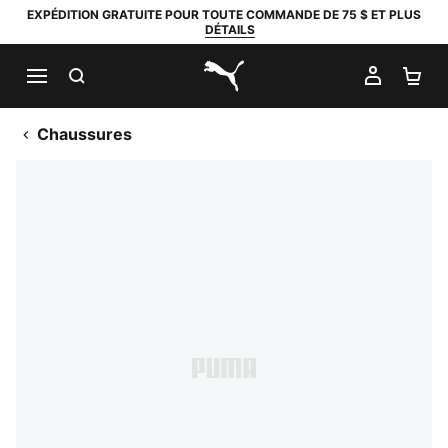
EXPÉDITION GRATUITE POUR TOUTE COMMANDE DE 75 $ ET PLUS
DÉTAILS
RECHERCHER
MON C
PA
PUMA.com
Chaussures