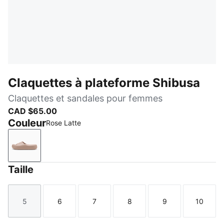
Claquettes à plateforme Shibusa
Claquettes et sandales pour femmes
CAD $65.00
Couleur
Rose Latte
Rose Latte
Taille
5
6
7
8
9
10
Taille
Taille
Taille
Taille
Taille
Taille