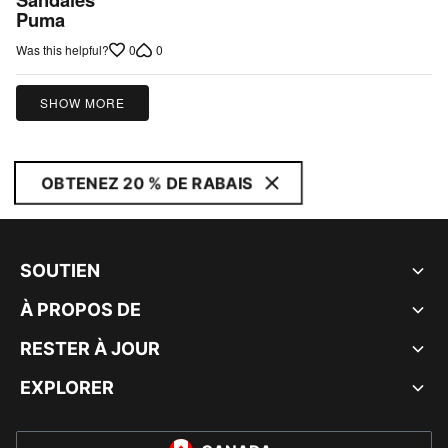
out
Puma
of
0
0
Was this helpful?
5
SHOW MORE
OBTENEZ 20 % DE RABAIS
SOUTIEN
À PROPOS DE
RESTER À JOUR
EXPLORER