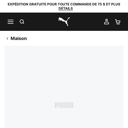
EXPÉDITION GRATUITE POUR TOUTE COMMANDE DE 75 $ ET PLUS
DÉTAILS
RECHERCHER
MON C
PA
PUMA.com
Maison