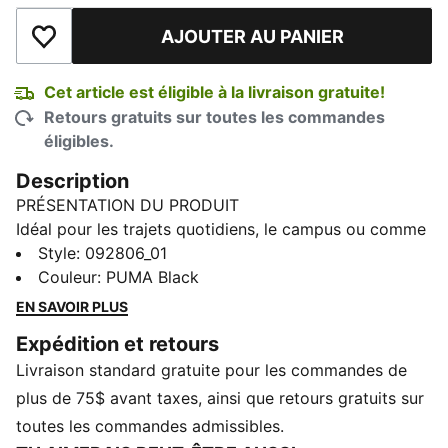
AJOUTER AU PANIER
Ajouter à la liste de souhaits
Cet article est éligible à la livraison gratuite!
Retours gratuits sur toutes les commandes
éligibles.
Description
PRÉSENTATION DU PRODUIT
Idéal pour les trajets quotidiens, le campus ou comme
bagage à main en voyage, le sac à dos PUMA
Style
:
092806_01
Everyday est un sac fiable doté de bretelles
Couleur
:
PUMA Black
rembourrées confortables. Les rangements
EN SAVOIR PLUS
comprennent une poche ouverte rembourrée pour
Expédition et retours
ordinateur portable, des poches intérieures ouvertes
Livraison standard gratuite pour les commandes de
et une poche avant zippée pour un accès facile.
CARACTÉRISTIQUES ET AVANTAGES
plus de 75$ avant taxes, ainsi que retours gratuits sur
Fabriqué à partir d'au moins 50 % de matériaux
toutes les commandes admissibles.
recyclés.