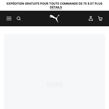
EXPÉDITION GRATUITE POUR TOUTE COMMANDE DE 75 $ ET PLUS
DÉTAILS
RECHERCHER
MON C
PA
PUMA.com