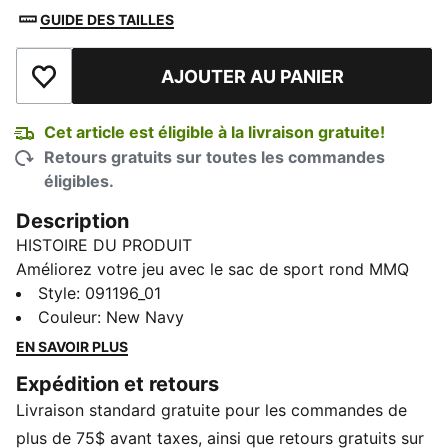
GUIDE DES TAILLES
AJOUTER AU PANIER
Ajouter à la liste de souhaits
Cet article est éligible à la livraison gratuite!
Retours gratuits sur toutes les commandes
éligibles.
Description
HISTOIRE DU PRODUIT
Améliorez votre jeu avec le sac de sport rond MMQ
de PUMA. Doté d’un élégant logo PUMA Cat brodé, de
Style
:
091196_01
plusieurs poches à fermeture éclair et d’une
Couleur
:
New Navy
bandoulière ajustable, ce sac combine une esthétique
EN SAVOIR PLUS
minimaliste avec un design contemporain pour créer
Expédition et retours
un mélange ultime de fonctionnalité et de style.
Livraison standard gratuite pour les commandes de
CARACTÉRISTIQUES ET AVANTAGES
Contient au moins 50 % de matière recyclée
plus de 75$ avant taxes, ainsi que retours gratuits sur