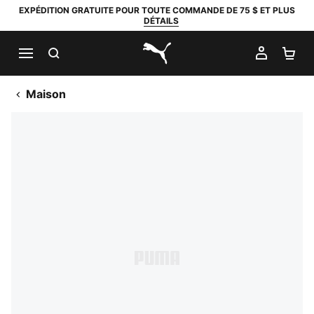
EXPÉDITION GRATUITE POUR TOUTE COMMANDE DE 75 $ ET PLUS
DÉTAILS
RECHERCHER
MON C
PA
PUMA.com
Maison