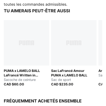
DÉTAILS
toutes les commandes admissibles.
Fermeture éclair dans le compartiment principal avec
TU AIMERAIS PEUT-ÊTRE AUSSI
couture double piqûre sur le contour
Poche à fermeture éclair sur le devant avec rabat-
tempête
Poche latérale avec rabat-tempête et fermeture éclair
Poche à fermeture éclair à l’intérieur
Détails de marque PUMA
PUMA x LAMELO BALL
Sac LaFrancé Amour
Arch
LaFrancé Written in
PUMA x LAMELO BALL
Sac 
Chrome
Sacoche de ceinture
Sac de sport
CAD $60.00
CAD $235.00
CAD
FRÉQUEMMENT ACHETÉS ENSEMBLE