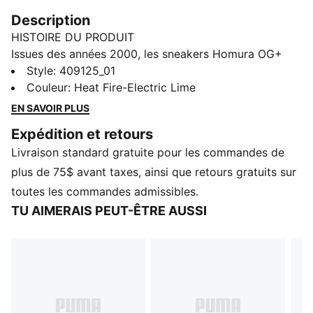
Description
HISTOIRE DU PRODUIT
Issues des années 2000, les sneakers Homura OG+
apportent une véritable touche Y2K à ton look. La
Style
:
409125_01
maille, les touches métalliques et les détails
Couleur
:
Heat Fire-Electric Lime
translucides incarnent l’esprit rétro-tech. L’amorti
EN SAVOIR PLUS
SOFTFOAM+ offre un confort en peluche.
Expédition et retours
CARACTÉRISTIQUES ET AVANTAGES
Livraison standard gratuite pour les commandes de
Semelle intérieure SOFTFOAM+ avec talon extra-épais
pour un confort immédiat
plus de 75$ avant taxes, ainsi que retours gratuits sur
DÉTAILS
toutes les commandes admissibles.
Conçues pour : Style de vie par PUMA
TU AIMERAIS PEUT-ÊTRE AUSSI
Largeur : Standard
Fermeture : Lacets
Type de talon : Plat
Ventilation en maille
Accents métalliques
Détails de la marque PUMA