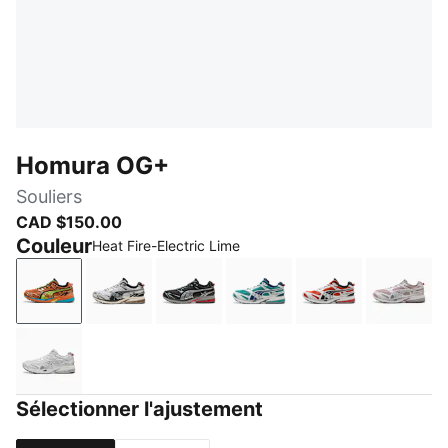
Homura OG+
Souliers
CAD $150.00
Couleur
Heat Fire-Electric Lime
Heat Fire-Electric Lime
Matte Silver-PUMA Black
PUMA Black-Flat Medium Gray
Mint Tea-Persian Blue
Red Flash-PUM
Misty 
PUMA White-Ash Gray
Sélectionner l'ajustement