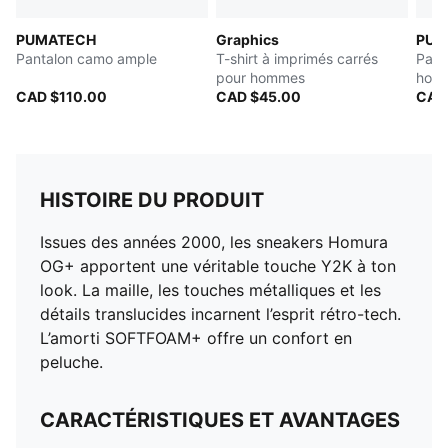
PUMATECH
Graphics
PUMA
Pantalon camo ample
T-shirt à imprimés carrés
Pant
pour hommes
hom
CAD $110.00
CAD $45.00
CAD
HISTOIRE DU PRODUIT
Issues des années 2000, les sneakers Homura
OG+ apportent une véritable touche Y2K à ton
look. La maille, les touches métalliques et les
détails translucides incarnent l’esprit rétro-tech.
L’amorti SOFTFOAM+ offre un confort en
peluche.
CARACTÉRISTIQUES ET AVANTAGES