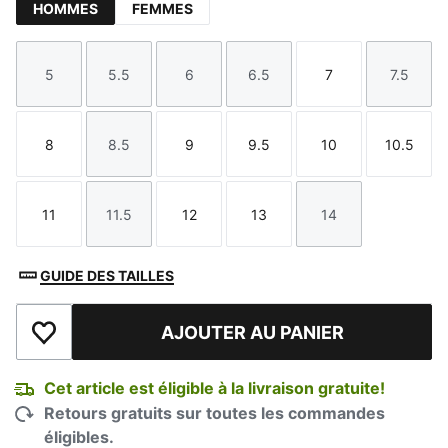
HOMMES
FEMMES
5
5.5
6
6.5
7
7.5
Taille
Taille
Taille
Taille
Taille
Taille
8
8.5
9
9.5
10
10.5
Taille
Taille
Taille
Taille
Taille
Taille
11
11.5
12
13
14
Taille
Taille
Taille
Taille
Taille
GUIDE DES TAILLES
AJOUTER AU PANIER
Ajouter à la liste de souhaits
Cet article est éligible à la livraison gratuite!
Retours gratuits sur toutes les commandes
éligibles.