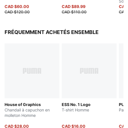
Soul
CAD $60.00
CAD $89.99
CAD
CAD $120.00
CAD $110.00
CAD 
FRÉQUEMMENT ACHETÉS ENSEMBLE
House of Graphics
ESS No. 1 Logo
PUM
Chandail à capuchon en
T-shirt Homme
Pant
molleton Homme
CAD $28.00
CAD $16.00
CAD