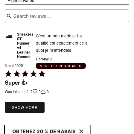
Highest Rated
Sneakers
C’est un bon modèle. La
ST
qualité est exactement ce à
Runner
v4
quoi je m’attendais
Leather
Homme
Dorothy D
6 mai 2025
VERIFIED PURCHASER
Rated
5
Super 👍
out
0
0
Was this helpful?
of
5
SHOW MORE
OBTENEZ 20 % DE RABAIS