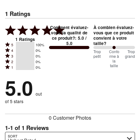
1
Ratings
Comment évaluez-
À combien évaluez-
vous la qualité de
vous que ce produit
ce produit?
:
5.0
/
convient à votre
1
Ratings
5.0
taille?
Rated
5
100%
Rated
4
0%
5
100
Trop
%
Confo
Trop
Rated
petit
rme à
grand
3
0%
4
stars
between
la
Rated
2
0%
3
stars
by
taille
Trop
Rated
1
0%
2
stars
by
100%
1
petit
stars
by
5.0
0%
of
stars
and
by
0%
of
reviewers
by
0%
Conforme
of
reviewers
out
0%
of
à
reviewers
of
of 5 stars
reviewers
la
reviewers
taille
0 Customer Photos
1-1 of 1 Reviews
Search reviews…
SORT