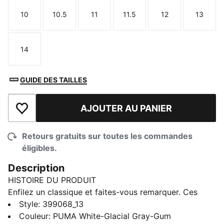
10
10.5
11
11.5
12
13
Taille
Taille
Taille
Taille
Taille
Taille
14
Taille
GUIDE DES TAILLES
AJOUTER AU PANIER
Ajouter à la liste de souhaits
Retours gratuits sur toutes les commandes
éligibles.
Description
HISTOIRE DU PRODUIT
Enfilez un classique et faites-vous remarquer. Ces
sneakers urbaines remises au goût du jour combinent
Style
:
399068_13
un style rétro avec des détails renouvelés. La tige en
Couleur
:
PUMA White-Glacial Gray-Gum