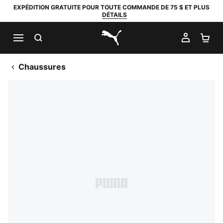
EXPÉDITION GRATUITE POUR TOUTE COMMANDE DE 75 $ ET PLUS
DÉTAILS
RECHERCHER
MON C
PA
PUMA.com
Chaussures