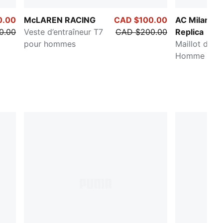
0.00
McLAREN RACING
CAD $100.00
AC Milan 2
0.00
Veste d’entraîneur T7
CAD $200.00
Replica
pour hommes
Maillot de s
Homme