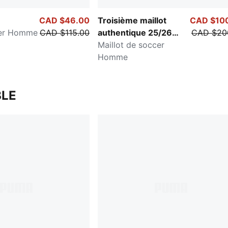
CAD $46.00
Troisième maillot
CAD $10
cer Homme
CAD $115.00
authentique 25/26
CAD $20
AC Milan
Maillot de soccer
Homme
LE