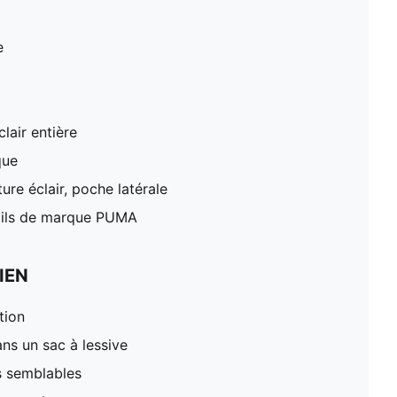
e
lair entière
que
re éclair, poche latérale
ails de marque PUMA
IEN
tion
ns un sac à lessive
s semblables