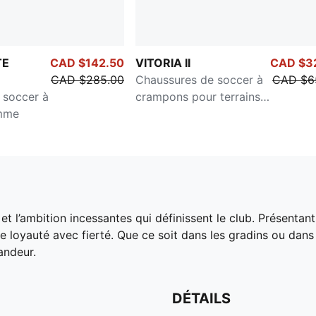
TE
CAD $142.50
VITORIA II
CAD $3
CAD $285.00
Chaussures de soccer à
CAD $6
 soccer à
crampons pour terrains
mme
durs ou artificiels pour
hommes
 et l’ambition incessantes qui définissent le club. Présent
tre loyauté avec fierté. Que ce soit dans les gradins ou dans
andeur.
DÉTAILS