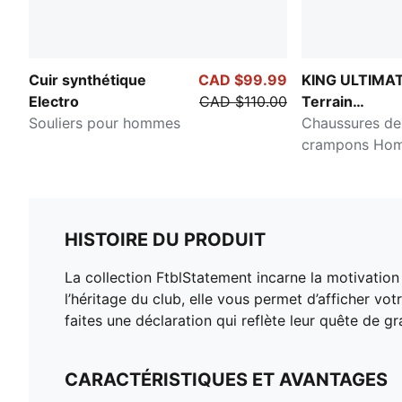
Cuir synthétique
CAD $99.99
KING ULTIMA
Electro
CAD $110.00
Terrain
Souliers pour hommes
ferme/terrain
Chaussures de
artificiel
crampons Ho
HISTOIRE DU PRODUIT
La collection FtblStatement incarne la motivation
l’héritage du club, elle vous permet d’afficher vo
faites une déclaration qui reflète leur quête de gr
CARACTÉRISTIQUES ET AVANTAGES