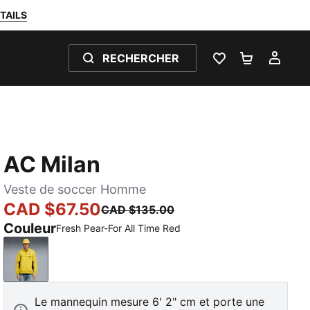
TAILS
RECHERCHER
LISTE DE SOUH
PANIER 0
MON
AC Milan
Veste de soccer Homme
CAD $67.50
CAD $135.00
Couleur
Fresh Pear-For All Time Red
Fresh Pear-For All Time Red
Le mannequin mesure 6' 2" cm et porte une