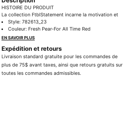
Description
HISTOIRE DU PRODUIT
La collection FtblStatement incarne la motivation et
l’ambition incessantes qui définissent le club.
Style
:
782613_23
Présentant des designs audacieux et modernes et
Couleur
:
Fresh Pear-For All Time Red
honorant l’héritage du club, elle vous permet
EN SAVOIR PLUS
d’afficher votre loyauté avec fierté. Que ce soit dans
Expédition et retours
les gradins ou dans les rues, représentez vos couleurs
Livraison standard gratuite pour les commandes de
avec style et faites une déclaration qui reflète leur
quête de grandeur.
plus de 75$ avant taxes, ainsi que retours gratuits sur
CARACTÉRISTIQUES ET AVANTAGES
toutes les commandes admissibles.
windCELL : Une technologie conçue pour vous
protéger du vent et vous apporter du confort durant
l’effort
Fabriqué à partir de matériaux 100 % recyclés
excluant les finitions et décorations.
DÉTAILS
Coupe : Décontractée
Matériau principal : Toile