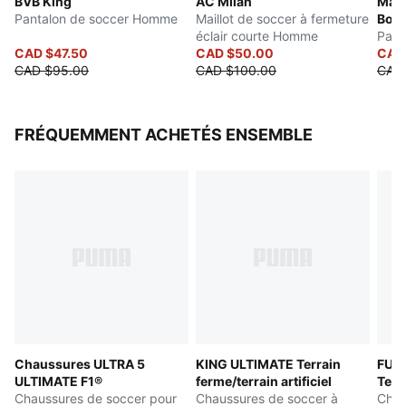
BVB King
AC Milan
Mail
Longueur : Veste classique
Pantalon de soccer Homme
Maillot de soccer à fermeture
Boru
Porté par les joueurs lors de la sortie
éclair courte Homme
Pant
Détails de marque de PUMA et du club
CAD $47.50
CAD $50.00
CAD
CAD $95.00
CAD $100.00
CAD
FRÉQUEMMENT ACHETÉS ENSEMBLE
Chaussures ULTRA 5
KING ULTIMATE Terrain
FUT
ULTIMATE F1®
ferme/terrain artificiel
Terr
Chaussures de soccer pour
Chaussures de soccer à
Chau