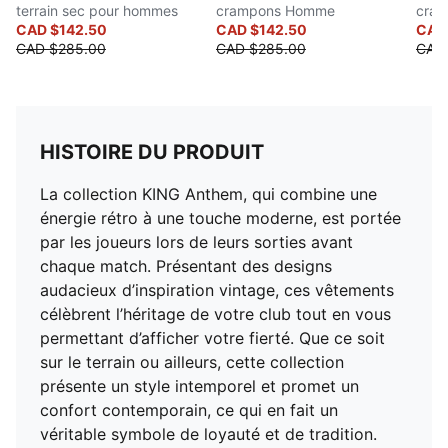
terrain sec pour hommes
crampons Homme
cra
CAD $142.50
CAD $142.50
CAD
CAD $285.00
CAD $285.00
CAD
HISTOIRE DU PRODUIT
La collection KING Anthem, qui combine une
énergie rétro à une touche moderne, est portée
par les joueurs lors de leurs sorties avant
chaque match. Présentant des designs
audacieux d’inspiration vintage, ces vêtements
célèbrent l’héritage de votre club tout en vous
permettant d’afficher votre fierté. Que ce soit
sur le terrain ou ailleurs, cette collection
présente un style intemporel et promet un
confort contemporain, ce qui en fait un
véritable symbole de loyauté et de tradition.