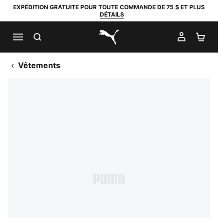
EXPÉDITION GRATUITE POUR TOUTE COMMANDE DE 75 $ ET PLUS
DÉTAILS
RECHERCHER
MON C
PA
PUMA.com
Vêtements