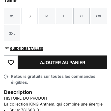
Taille
XS
S
M
L
XL
XXL
Taille
Taille
Taille
Taille
Taille
Taille
3XL
Taille
GUIDE DES TAILLES
AJOUTER AU PANIER
Ajouter à la liste de souhaits
Retours gratuits sur toutes les commandes
éligibles.
Description
HISTOIRE DU PRODUIT
La collection KING Anthem, qui combine une énergie
rétro à une touche moderne, est portée par les joueurs
Style
:
781688_01