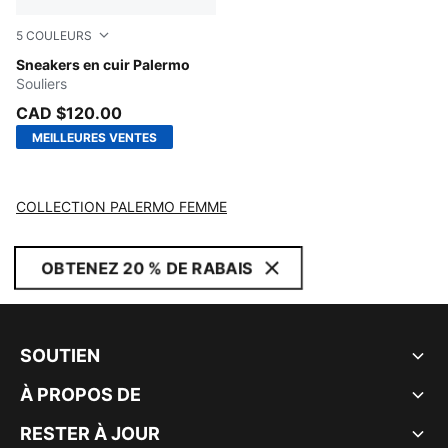
5
COULEURS
PUMA White-Chocolate Brown-Gum
Sneakers en cuir Palermo
Souliers
CAD $120.00
MEILLEURES VENTES
COLLECTION PALERMO FEMME
OBTENEZ 20 % DE RABAIS
SOUTIEN
À PROPOS DE
RESTER À JOUR