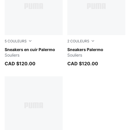
5
COULEURS
2
COULEURS
PUMA Black-Feather Gray-Gum
Sneakers en cuir Palermo
Alpine Snow-PUMA White
Sneakers Palermo
Souliers
Souliers
CAD $120.00
CAD $120.00