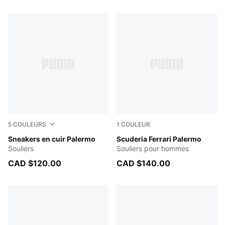
5 Produits
5
COULEURS
1
COULEUR
PUMA White-Vapor Gray-Gum
Sneakers en cuir Palermo
Rosso Corsa-PUMA Black
Scuderia Ferrari Palermo
Souliers
Souliers pour hommes
CAD $120.00
CAD $140.00