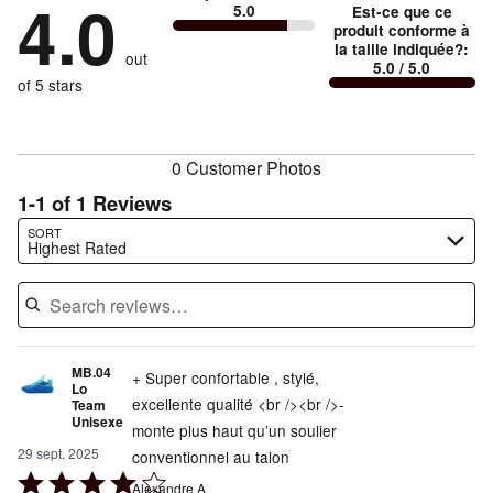
4.0
100%
of
5.0
Est-ce que ce
stars
and
by
0%
of
produit conforme à
reviewers
by
0%
Conforme
of
la taille indiquée?
:
reviewers
out
0%
of
5.0
/ 5.0
à
reviewers
of
of 5 stars
reviewers
la
reviewers
taille
0 Customer Photos
1-1 of 1 Reviews
Search reviews…
SORT
Highest Rated
MB.04
+ Super confortable , stylé,
Lo
excellente qualité <br /><br />-
Team
Unisexe
monte plus haut qu’un soulier
29 sept. 2025
conventionnel au talon
Rated
Alexandre A