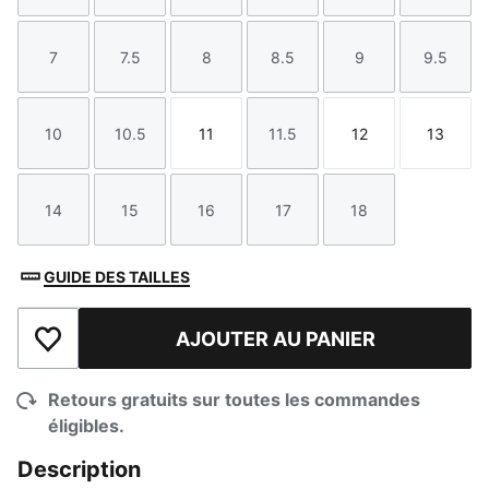
7
7.5
8
8.5
9
9.5
Taille
Taille
Taille
Taille
Taille
Taille
10
10.5
11
11.5
12
13
Taille
Taille
Taille
Taille
Taille
Taille
14
15
16
17
18
Taille
Taille
Taille
Taille
Taille
GUIDE DES TAILLES
AJOUTER AU PANIER
Ajouter à la liste de souhaits
Retours gratuits sur toutes les commandes
éligibles.
Description