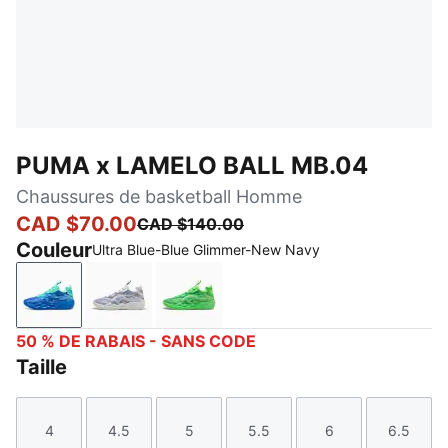
PUMA x LAMELO BALL MB.04
Chaussures de basketball Homme
CAD $70.00
CAD $140.00
Couleur
Ultra Blue-Blue Glimmer-New Navy
Ultra Blue-Blue Glimmer-New Navy
Feather Gray-Cool Mid Gray-Cool Dark Gr
Green Glare-Fizzy Light
50 % DE RABAIS - SANS CODE
Taille
4
4.5
5
5.5
6
6.5
Taille
Taille
Taille
Taille
Taille
Taille