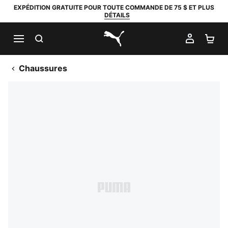
EXPÉDITION GRATUITE POUR TOUTE COMMANDE DE 75 $ ET PLUS
DÉTAILS
RECHERCHER
MON C
PA
PUMA.com
Chaussures