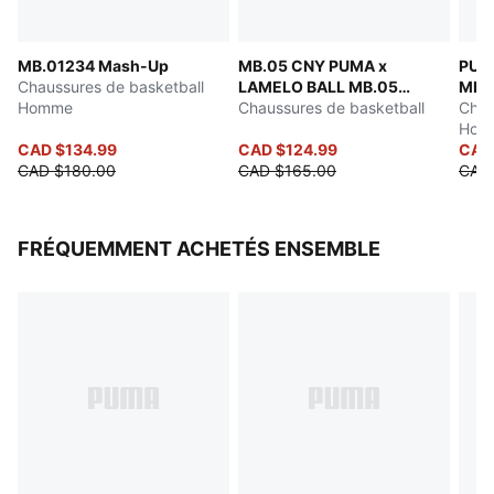
Fermeture à lacets
Doublure : textile
MB.01234 Mash-Up
MB.05 CNY PUMA x
PUM
Semelle extérieure : Bande à haute abrasion composée
Chaussures de basketball
LAMELO BALL MB.05
MB.0
de caoutchouc antidérapant, pour une adhérence
Homme
Crowd Surf
Chaussures de basketball
Chau
maximale
Hom
Semelle extérieure avec motif de vaisseau spatial en
CAD $134.99
CAD $124.99
CAD
CAD $180.00
CAD $165.00
CAD
vol stationnaire, inscriptions NOT FROM HERE et
RARE, et flammes sur le talon
Talon avec coquille externe : Logo des ailes de Melo
FRÉQUEMMENT ACHETÉS ENSEMBLE
enveloppant le talon