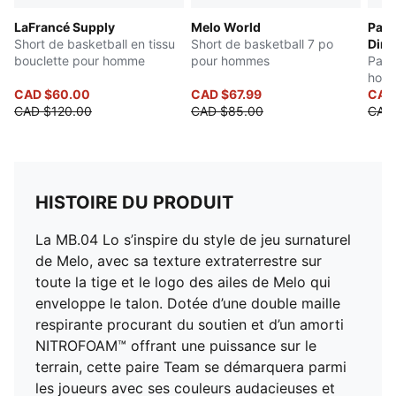
LaFrancé Supply
Melo World
Pant
Short de basketball en tissu
Short de basketball 7 po
Dim
bouclette pour homme
pour hommes
Pant
hom
CAD $60.00
CAD $67.99
CAD 
CAD $120.00
CAD $85.00
CAD
HISTOIRE DU PRODUIT
La MB.04 Lo s’inspire du style de jeu surnaturel
de Melo, avec sa texture extraterrestre sur
toute la tige et le logo des ailes de Melo qui
enveloppe le talon. Dotée d’une double maille
respirante procurant du soutien et d’un amorti
NITROFOAM™ offrant une puissance sur le
terrain, cette paire Team se démarquera parmi
les joueurs avec ses couleurs audacieuses et