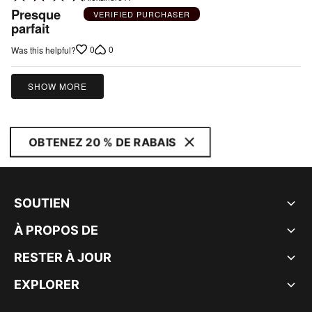
4
Presque
VERIFIED PURCHASER
out
parfait
of
0
0
Was this helpful?
5
SHOW MORE
OBTENEZ 20 % DE RABAIS
SOUTIEN
À PROPOS DE
RESTER À JOUR
EXPLORER