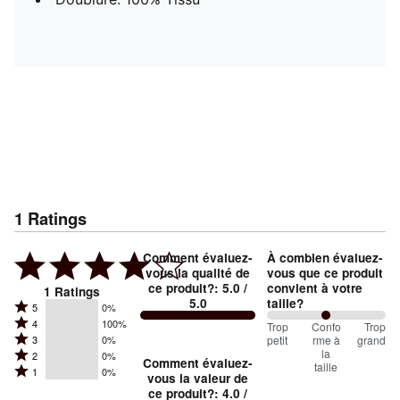
1
Ratings
Comment évaluez-
À combien évaluez-
vous la qualité de
vous que ce produit
ce produit?
:
5.0
/
convient à votre
1
Ratings
5.0
taille?
Rated
5
0%
Rated
4
100%
5
100
Trop
%
Confo
Trop
Rated
petit
rme à
grand
3
0%
4
stars
between
la
Rated
2
0%
3
stars
Comment évaluez-
by
taille
Trop
Rated
1
0%
2
stars
vous la valeur de
by
0%
1
petit
ce produit?
:
4.0
/
stars
by