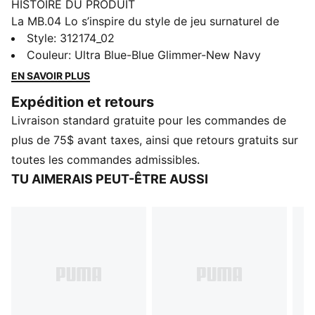
HISTOIRE DU PRODUIT
La MB.04 Lo s’inspire du style de jeu surnaturel de
Melo, avec sa texture extraterrestre sur toute la tige
Style
:
312174_02
et le logo des ailes de Melo qui enveloppe le talon.
Couleur
:
Ultra Blue-Blue Glimmer-New Navy
Dotée d’une double maille respirante procurant du
EN SAVOIR PLUS
soutien et d’un amorti NITROFOAM™ offrant une
Expédition et retours
puissance sur le terrain, cette paire Team se
Livraison standard gratuite pour les commandes de
démarquera parmi les joueurs avec ses couleurs
audacieuses et vives.
plus de 75$ avant taxes, ainsi que retours gratuits sur
CARACTÉRISTIQUES ET AVANTAGES
toutes les commandes admissibles.
TIGE EN MAILLE TECHNIQUE : matériaux multi-zones
TU AIMERAIS PEUT-ÊTRE AUSSI
offrant un soutien, une respirabilité et un confort
ciblés
NITROFOAM™ : cette mousse avancée enrichie en
azote offre une réactivité et un amorti supérieurs dans
un emballage léger
DÉTAILS
Coupe régulière
Embout arrondi